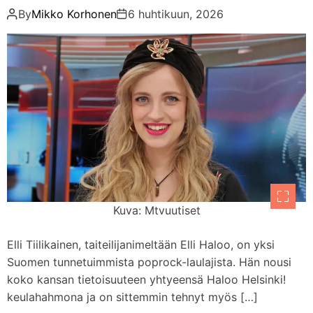
d
By
Mikko Korhonen
6 huhtikuun, 2026
m
e
Kuva: Mtvuutiset
Elli Tiilikainen, taiteilijanimeltään Elli Haloo, on yksi
Suomen tunnetuimmista poprock-laulajista. Hän nousi
koko kansan tietoisuuteen yhtyeensä Haloo Helsinki!
keulahahmona ja on sittemmin tehnyt myös […]