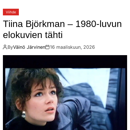
Viihde
Tiina Björkman – 1980-luvun
elokuvien tähti
By
Väinö Järvinen
16 maaliskuun, 2026