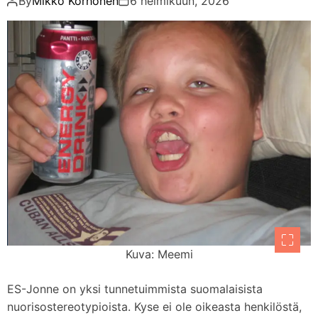
By
Mikko Korhonen
6 helmikuun, 2026
Kuva: Meemi
ES-Jonne on yksi tunnetuimmista suomalaisista
nuorisostereotypioista. Kyse ei ole oikeasta henkilöstä,