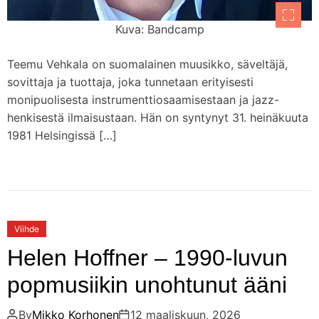
Kuva: Bandcamp
Teemu Vehkala on suomalainen muusikko, säveltäjä,
sovittaja ja tuottaja, joka tunnetaan erityisesti
monipuolisesta instrumenttiosaamisestaan ja jazz-
henkisestä ilmaisustaan. Hän on syntynyt 31. heinäkuuta
1981 Helsingissä […]
Viihde
Helen Hoffner – 1990-luvun
popmusiikin unohtunut ääni
By
Mikko Korhonen
12 maaliskuun, 2026