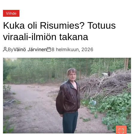
Viihde
Kuka oli Risumies? Totuus
viraali-ilmiön takana
By
Väinö Järvinen
8 helmikuun, 2026