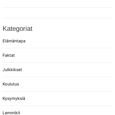
e
l
Kategoriat
i
Elämäntapa
e
Faktat
n
Julkkikset
s
e
Koulutus
l
Kysymyksiä
a
Lemmikit