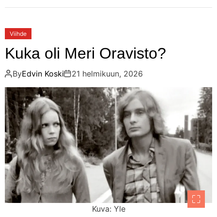
Viihde
Kuka oli Meri Oravisto?
By
Edvin Koski
21 helmikuun, 2026
Kuva: Yle