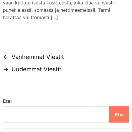
vaan kulttuurisesta käsitteestä, joka elää vahvasti
puhekielessä, somessa ja nettimeemeissä. Termi
herättää välittömästi […]
←
Vanhemmat Viestit
A
→
Uudemmat Viestit
r
t
i
Etsi
k
Etsi
k