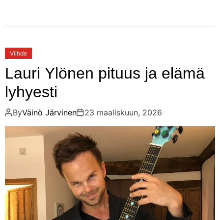
Viihde
Lauri Ylönen pituus ja elämä
lyhyesti
By
Väinö Järvinen
23 maaliskuun, 2026