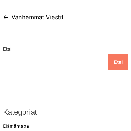
←
Vanhemmat Viestit
A
r
t
Etsi
i
Etsi
k
k
e
Kategoriat
l
Elämäntapa