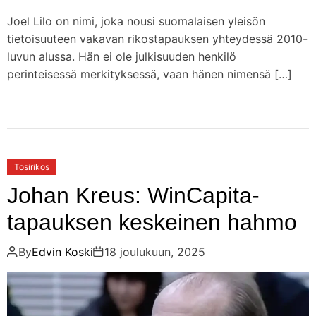
Joel Lilo on nimi, joka nousi suomalaisen yleisön
tietoisuuteen vakavan rikostapauksen yhteydessä 2010-
luvun alussa. Hän ei ole julkisuuden henkilö
perinteisessä merkityksessä, vaan hänen nimensä […]
Tosirikos
Johan Kreus: WinCapita-
tapauksen keskeinen hahmo
By
Edvin Koski
18 joulukuun, 2025