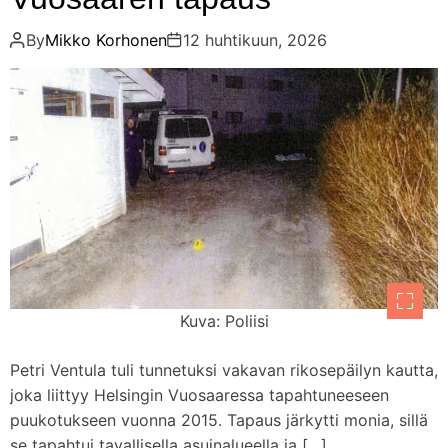
By
Mikko Korhonen
12 huhtikuun, 2026
Kuva: Poliisi
Petri Ventula tuli tunnetuksi vakavan rikosepäilyn kautta,
joka liittyy Helsingin Vuosaaressa tapahtuneeseen
puukotukseen vuonna 2015. Tapaus järkytti monia, sillä
se tapahtui tavallisella asuinalueella ja […]