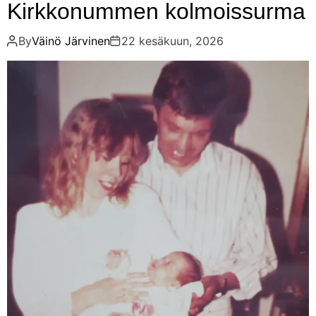
Kirkkonummen kolmoissurma
d
m
e
By
Väinö Järvinen
22 kesäkuun, 2026