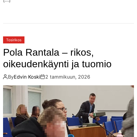
Tosirikos
Pola Rantala – rikos,
oikeudenkäynti ja tuomio
By
Edvin Koski
2 tammikuun, 2026