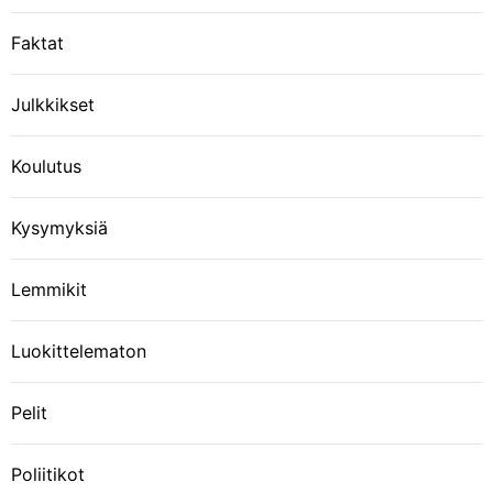
i
Faktat
e
n
Julkkikset
s
Koulutus
e
Kysymyksiä
l
Lemmikit
a
Luokittelematon
u
Pelit
s
Poliitikot