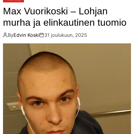
Max Vuorikoski – Lohjan
murha ja elinkautinen tuomio
By
Edvin Koski
31 joulukuun, 2025