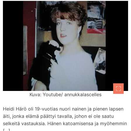
Kuva: Youtube/ annukkalascelles
Heidi Härö oli 19-vuotias nuori nainen ja pienen lapsen
äiti, jonka elämä päättyi tavalla, johon ei ole saatu
selkeitä vastauksia. Hänen katoamisensa ja myöhemmin
[…]