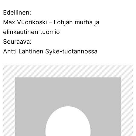
Edellinen:
A
Max Vuorikoski – Lohjan murha ja
r
elinkautinen tuomio
Seuraava:
t
Antti Lahtinen Syke-tuotannossa
i
k
k
e
l
i