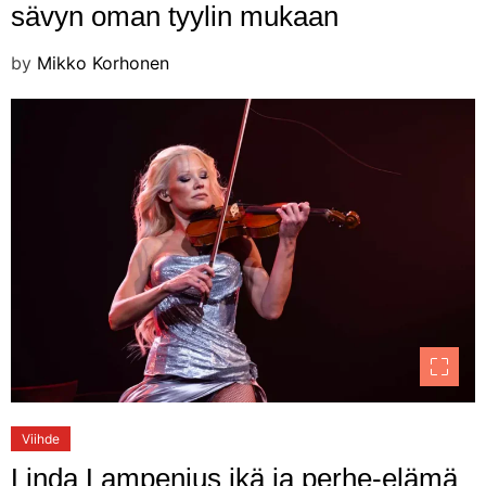
sävyn oman tyylin mukaan
by
Mikko Korhonen
Viihde
Linda Lampenius ikä ja perhe-elämä