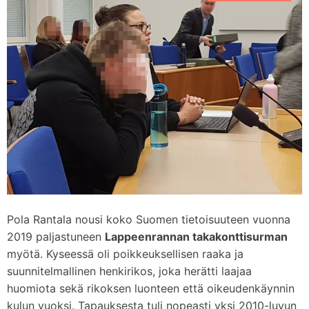
d
m
e
Pola Rantala nousi koko Suomen tietoisuuteen vuonna
2019 paljastuneen
Lappeenrannan takakonttisurman
myötä. Kyseessä oli poikkeuksellisen raaka ja
suunnitelmallinen henkirikos, joka herätti laajaa
huomiota sekä rikoksen luonteen että oikeudenkäynnin
kulun vuoksi. Tapauksesta tuli nopeasti yksi 2010-luvun