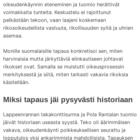
oikeudenkäynnin eteneminen ja tuomio herättivät
voimakkaita tunteita. Keskustelu ei rajoittunut
pelkästään tekoon, vaan laajeni koskemaan
rikosoikeudellista vastuuta, rikollisuuden syitä ja uhrien
asemaa.
Monille suomalaisille tapaus konkretisoi sen, miten
harvinaisia mutta järkyttäviä elinkautiseen johtavat
rikokset ovat. Samalla se muistutti oikeusprosessin
merkityksestä ja siitä, miten tarkasti vakavia rikoksia
käsitellään.
Miksi tapaus jäi pysyvästi historiaan
Lappeenrannan takakonttisurma ja Pola Rantalan tuomio
jäivät historiaan useasta syystä. Teko oli äärimmäisen
vakava, oikeudenkäynti poikkeuksellisen seurattu ja
lopputulos yksi ankarimmista mahdollisista. Tapauksen