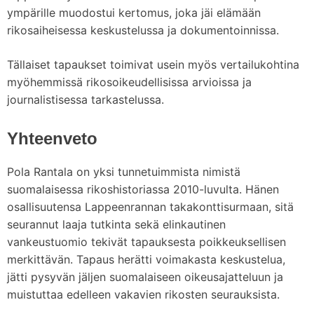
ympärille muodostui kertomus, joka jäi elämään
rikosaiheisessa keskustelussa ja dokumentoinnissa.
Tällaiset tapaukset toimivat usein myös vertailukohtina
myöhemmissä rikosoikeudellisissa arvioissa ja
journalistisessa tarkastelussa.
Yhteenveto
Pola Rantala on yksi tunnetuimmista nimistä
suomalaisessa rikoshistoriassa 2010-luvulta. Hänen
osallisuutensa Lappeenrannan takakonttisurmaan, sitä
seurannut laaja tutkinta sekä elinkautinen
vankeustuomio tekivät tapauksesta poikkeuksellisen
merkittävän. Tapaus herätti voimakasta keskustelua,
jätti pysyvän jäljen suomalaiseen oikeusajatteluun ja
muistuttaa edelleen vakavien rikosten seurauksista.