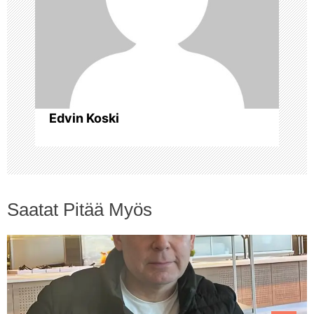
e
n
s
Edvin Koski
e
l
a
Saatat Pitää Myös
u
s