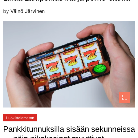
by
Väinö Järvinen
Luokittelematon
Pankkitunnuksilla sisään sekunneissa