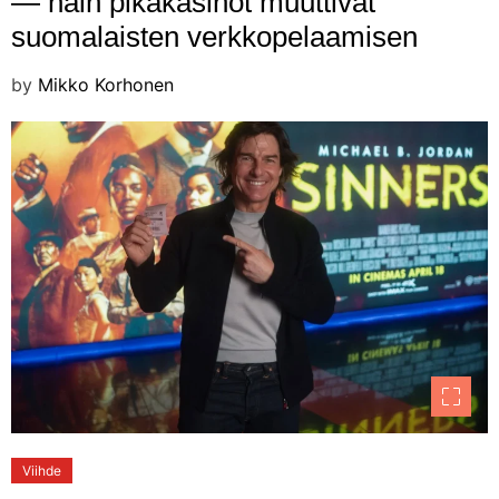
— näin pikakasinot muuttivat
suomalaisten verkkopelaamisen
by
Mikko Korhonen
Viihde