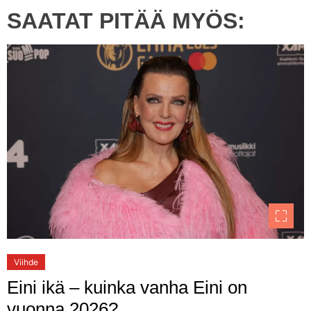
SAATAT PITÄÄ MYÖS:
Viihde
Eini ikä – kuinka vanha Eini on
vuonna 2026?