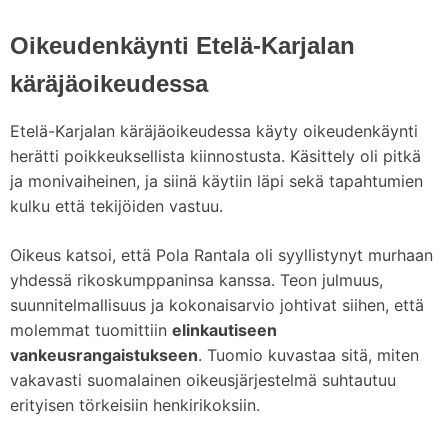
Oikeudenkäynti Etelä-Karjalan
käräjäoikeudessa
Etelä-Karjalan käräjäoikeudessa käyty oikeudenkäynti
herätti poikkeuksellista kiinnostusta. Käsittely oli pitkä
ja monivaiheinen, ja siinä käytiin läpi sekä tapahtumien
kulku että tekijöiden vastuu.
Oikeus katsoi, että Pola Rantala oli syyllistynyt murhaan
yhdessä rikoskumppaninsa kanssa. Teon julmuus,
suunnitelmallisuus ja kokonaisarvio johtivat siihen, että
molemmat tuomittiin
elinkautiseen
vankeusrangaistukseen
. Tuomio kuvastaa sitä, miten
vakavasti suomalainen oikeusjärjestelmä suhtautuu
erityisen törkeisiin henkirikoksiin.