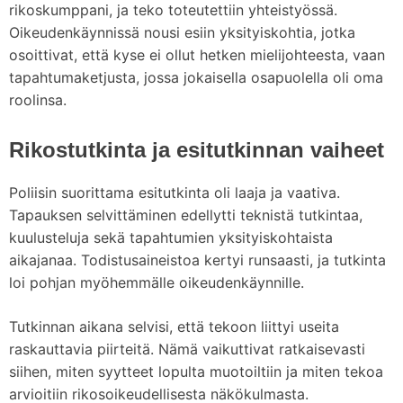
rikoskumppani, ja teko toteutettiin yhteistyössä.
Oikeudenkäynnissä nousi esiin yksityiskohtia, jotka
osoittivat, että kyse ei ollut hetken mielijohteesta, vaan
tapahtumaketjusta, jossa jokaisella osapuolella oli oma
roolinsa.
Rikostutkinta ja esitutkinnan vaiheet
Poliisin suorittama esitutkinta oli laaja ja vaativa.
Tapauksen selvittäminen edellytti teknistä tutkintaa,
kuulusteluja sekä tapahtumien yksityiskohtaista
aikajanaa. Todistusaineistoa kertyi runsaasti, ja tutkinta
loi pohjan myöhemmälle oikeudenkäynnille.
Tutkinnan aikana selvisi, että tekoon liittyi useita
raskauttavia piirteitä. Nämä vaikuttivat ratkaisevasti
siihen, miten syytteet lopulta muotoiltiin ja miten tekoa
arvioitiin rikosoikeudellisesta näkökulmasta.