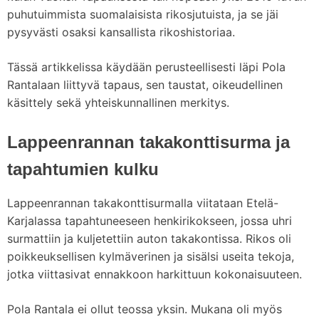
puhutuimmista suomalaisista rikosjutuista, ja se jäi
pysyvästi osaksi kansallista rikoshistoriaa.
Tässä artikkelissa käydään perusteellisesti läpi Pola
Rantalaan liittyvä tapaus, sen taustat, oikeudellinen
käsittely sekä yhteiskunnallinen merkitys.
Lappeenrannan takakonttisurma ja
tapahtumien kulku
Lappeenrannan takakonttisurmalla viitataan Etelä-
Karjalassa tapahtuneeseen henkirikokseen, jossa uhri
surmattiin ja kuljetettiin auton takakontissa. Rikos oli
poikkeuksellisen kylmäverinen ja sisälsi useita tekoja,
jotka viittasivat ennakkoon harkittuun kokonaisuuteen.
Pola Rantala ei ollut teossa yksin. Mukana oli myös