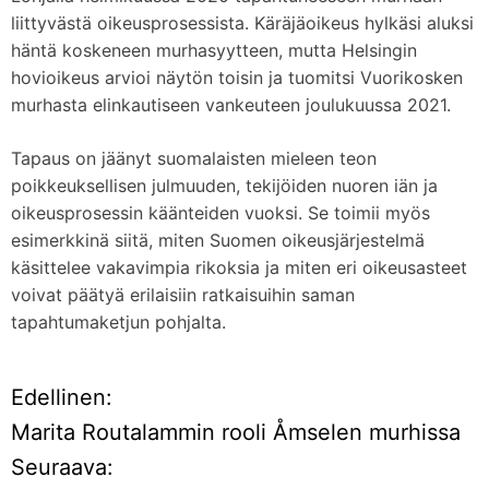
liittyvästä oikeusprosessista. Käräjäoikeus hylkäsi aluksi
häntä koskeneen murhasyytteen, mutta Helsingin
hovioikeus arvioi näytön toisin ja tuomitsi Vuorikosken
murhasta elinkautiseen vankeuteen joulukuussa 2021.
Tapaus on jäänyt suomalaisten mieleen teon
poikkeuksellisen julmuuden, tekijöiden nuoren iän ja
oikeusprosessin käänteiden vuoksi. Se toimii myös
esimerkkinä siitä, miten Suomen oikeusjärjestelmä
käsittelee vakavimpia rikoksia ja miten eri oikeusasteet
voivat päätyä erilaisiin ratkaisuihin saman
tapahtumaketjun pohjalta.
Edellinen:
A
Marita Routalammin rooli Åmselen murhissa
r
Seuraava: