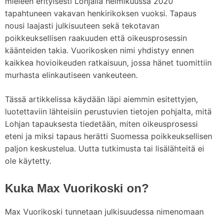
mieleen erityisesti Lohjalla helmikuussa 2020
tapahtuneen vakavan henkirikoksen vuoksi. Tapaus
nousi laajasti julkisuuteen sekä tekotavan
poikkeuksellisen raakuuden että oikeusprosessin
käänteiden takia. Vuorikosken nimi yhdistyy ennen
kaikkea hovioikeuden ratkaisuun, jossa hänet tuomittiin
murhasta elinkautiseen vankeuteen.
Tässä artikkelissa käydään läpi aiemmin esitettyjen,
luotettaviin lähteisiin perustuvien tietojen pohjalta, mitä
Lohjan tapauksesta tiedetään, miten oikeusprosessi
eteni ja miksi tapaus herätti Suomessa poikkeuksellisen
paljon keskustelua. Uutta tutkimusta tai lisälähteitä ei
ole käytetty.
Kuka Max Vuorikoski on?
Max Vuorikoski tunnetaan julkisuudessa nimenomaan