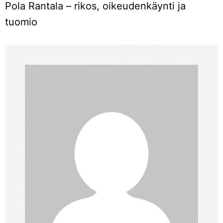
Pola Rantala – rikos, oikeudenkäynti ja
t
tuomio
i
k
k
e
l
i
e
n