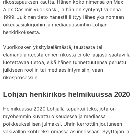
rikostapauksen kautta. Hänen koko nimensä on Max
Alex Casimir Vuorikoski, ja hän on syntynyt vuonna
1999. Julkinen tieto hänestä liittyy lähes yksinomaan
oikeusasiakirjoihin ja mediauutisointiin Lohjan
henkirikoksesta.
Vuorikosken yksityiselämästä, taustasta tai
elämäntilanteesta ennen rikosta ei ole laajasti saatavilla
luotettavaa tietoa, eikä hänen tunnettuutensa perustu
julkiseen rooliin tai mediaesiintymisiin, vaan
rikosprosessiin.
Lohjan henkirikos helmikuussa 2020
Helmikuussa 2020 Lohjalla tapahtui teko, jota on
myöhemmin kuvattu oikeudessa ja mediassa
poikkeuksellisen julmaksi. Uhrin kerrottiin joutuneen
väkivallan kohteeksi omassa asunnossaan. Syyttäjän ja