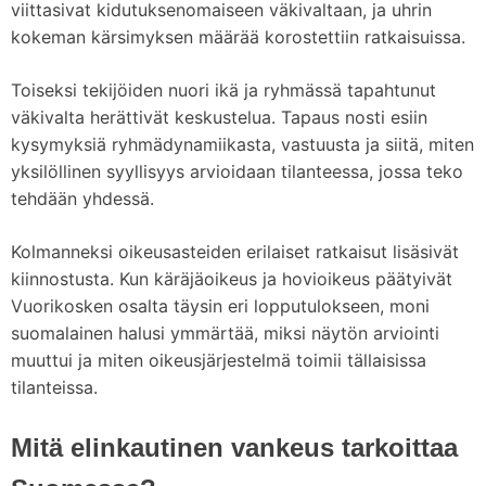
viittasivat kidutuksenomaiseen väkivaltaan, ja uhrin
kokeman kärsimyksen määrää korostettiin ratkaisuissa.
Toiseksi tekijöiden nuori ikä ja ryhmässä tapahtunut
väkivalta herättivät keskustelua. Tapaus nosti esiin
kysymyksiä ryhmädynamiikasta, vastuusta ja siitä, miten
yksilöllinen syyllisyys arvioidaan tilanteessa, jossa teko
tehdään yhdessä.
Kolmanneksi oikeusasteiden erilaiset ratkaisut lisäsivät
kiinnostusta. Kun käräjäoikeus ja hovioikeus päätyivät
Vuorikosken osalta täysin eri lopputulokseen, moni
suomalainen halusi ymmärtää, miksi näytön arviointi
muuttui ja miten oikeusjärjestelmä toimii tällaisissa
tilanteissa.
Mitä elinkautinen vankeus tarkoittaa