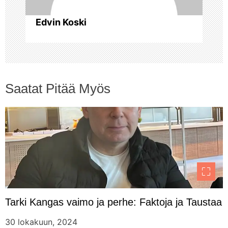
s
Edvin Koski
e
l
a
Saatat Pitää Myös
u
s
Tarki Kangas vaimo ja perhe: Faktoja ja Taustaa
30 lokakuun, 2024