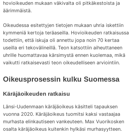
hovioikeuden mukaan väkivalta oli pitkäkestoista ja
äärimmäistä.
Oikeudessa esitettyjen tietojen mukaan uhria iskettiin
kymmeniä kertoja teräaseilla. Hovioikeuden ratkaisussa
todettiin, että iskuja oli annettu jopa noin 70 kertaa
useilla eri tekovälineillä. Teon katsottiin aiheuttaneen
uhrille huomattavaa kärsimystä ennen kuolemaa, mikä
vaikutti ratkaisevasti teon oikeudelliseen arviointiin.
Oikeusprosessin kulku Suomessa
Käräjäoikeuden ratkaisu
Länsi-Uudenmaan käräjäoikeus käsitteli tapauksen
vuonna 2020. Käräjäoikeus tuomitsi kaksi vastaajaa
murhasta elinkautiseen vankeuteen. Max Vuorikosken
osalta käräjäoikeus kuitenkin hylkäsi murhasyytteen.