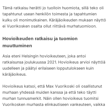
Tämä ratkaisu herätti jo tuolloin huomiota, sillä teko oli
tapahtunut usean henkilön toimesta ja tapahtumien
kulku oli monimutkainen. Käräjäoikeuden mukaan näyttö
ei Vuorikosken osalta ollut riittävä murhatuomioon.
Hovioikeuden ratkaisu ja tuomion
muuttuminen
Asia eteni Helsingin hovioikeuteen, joka antoi
ratkaisunsa joulukuussa 2021. Hovioikeus arvioi näyttöä
uudelleen ja päätyi erilaiseen lopputulokseen kuin
käräjäoikeus.
Hovioikeus katsoi, että Max Vuorikoski oli osallistunut
murhaan yhdessä muiden kanssa ja että teko täytti
murhan tunnusmerkit. Näin ollen hovioikeus tuomitsi
Vuorikosken murhasta elinkautiseen vankeuteen, vaikka