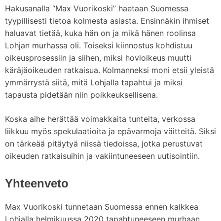
Hakusanalla “Max Vuorikoski” haetaan Suomessa
tyypillisesti tietoa kolmesta asiasta. Ensinnäkin ihmiset
haluavat tietää, kuka hän on ja mikä hänen roolinsa
Lohjan murhassa oli. Toiseksi kiinnostus kohdistuu
oikeusprosessiin ja siihen, miksi hovioikeus muutti
käräjäoikeuden ratkaisua. Kolmanneksi moni etsii yleistä
ymmärrystä siitä, mitä Lohjalla tapahtui ja miksi
tapausta pidetään niin poikkeuksellisena.
Koska aihe herättää voimakkaita tunteita, verkossa
liikkuu myös spekulaatioita ja epävarmoja väitteitä. Siksi
on tärkeää pitäytyä niissä tiedoissa, jotka perustuvat
oikeuden ratkaisuihin ja vakiintuneeseen uutisointiin.
Yhteenveto
Max Vuorikoski tunnetaan Suomessa ennen kaikkea
Lohjalla helmikuussa 2020 tapahtuneeseen murhaan