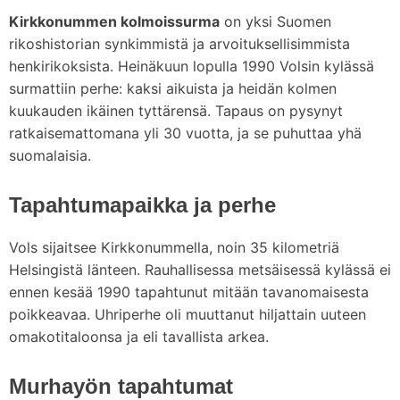
Kirkkonummen kolmoissurma
on yksi Suomen
rikoshistorian synkimmistä ja arvoituksellisimmista
henkirikoksista. Heinäkuun lopulla 1990 Volsin kylässä
surmattiin perhe: kaksi aikuista ja heidän kolmen
kuukauden ikäinen tyttärensä. Tapaus on pysynyt
ratkaisemattomana yli 30 vuotta, ja se puhuttaa yhä
suomalaisia.
Tapahtumapaikka ja perhe
Vols sijaitsee Kirkkonummella, noin 35 kilometriä
Helsingistä länteen. Rauhallisessa metsäisessä kylässä ei
ennen kesää 1990 tapahtunut mitään tavanomaisesta
poikkeavaa. Uhriperhe oli muuttanut hiljattain uuteen
omakotitaloonsa ja eli tavallista arkea.
Murhayön tapahtumat