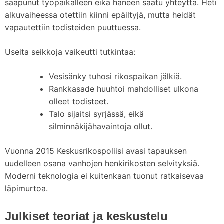
saapunut työpaikalleen eikä häneen saatu yhteyttä. Heti
alkuvaiheessa otettiin kiinni epäiltyjä, mutta heidät
vapautettiin todisteiden puuttuessa.
Useita seikkoja vaikeutti tutkintaa:
Vesisänky tuhosi rikospaikan jälkiä.
Rankkasade huuhtoi mahdolliset ulkona
olleet todisteet.
Talo sijaitsi syrjässä, eikä
silminnäkijähavaintoja ollut.
Vuonna 2015 Keskusrikospoliisi avasi tapauksen
uudelleen osana vanhojen henkirikosten selvityksiä.
Moderni teknologia ei kuitenkaan tuonut ratkaisevaa
läpimurtoa.
Julkiset teoriat ja keskustelu