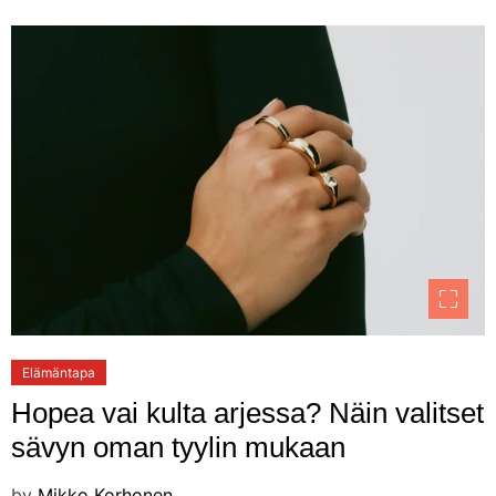
Elämäntapa
Hopea vai kulta arjessa? Näin valitset
sävyn oman tyylin mukaan
by
Mikko Korhonen