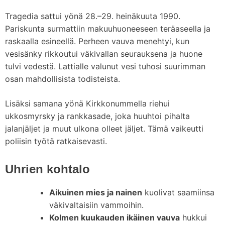
Tragedia sattui yönä 28.–29. heinäkuuta 1990.
Pariskunta surmattiin makuuhuoneeseen teräaseella ja
raskaalla esineellä. Perheen vauva menehtyi, kun
vesisänky rikkoutui väkivallan seurauksena ja huone
tulvi vedestä. Lattialle valunut vesi tuhosi suurimman
osan mahdollisista todisteista.
Lisäksi samana yönä Kirkkonummella riehui
ukkosmyrsky ja rankkasade, joka huuhtoi pihalta
jalanjäljet ja muut ulkona olleet jäljet. Tämä vaikeutti
poliisin työtä ratkaisevasti.
Uhrien kohtalo
Aikuinen mies ja nainen
kuolivat saamiinsa
väkivaltaisiin vammoihin.
Kolmen kuukauden ikäinen vauva
hukkui