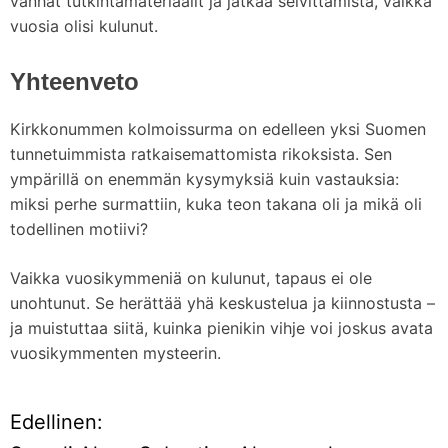
vanhat tutkintamateriaalit ja jatkaa selvittämistä, vaikka
vuosia olisi kulunut.
Yhteenveto
Kirkkonummen kolmoissurma on edelleen yksi Suomen
tunnetuimmista ratkaisemattomista rikoksista. Sen
ympärillä on enemmän kysymyksiä kuin vastauksia:
miksi perhe surmattiin, kuka teon takana oli ja mikä oli
todellinen motiivi?
Vaikka vuosikymmeniä on kulunut, tapaus ei ole
unohtunut. Se herättää yhä keskustelua ja kiinnostusta –
ja muistuttaa siitä, kuinka pienikin vihje voi joskus avata
vuosikymmenten mysteerin.
Edellinen:
A