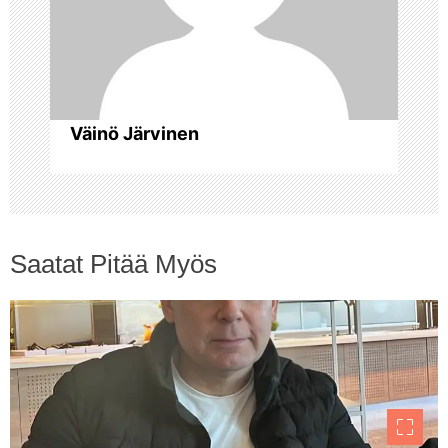
n
s
e
Väinö Järvinen
l
a
u
Saatat Pitää Myös
s