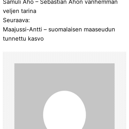
Samuli Aho – Sebastian Ahon vanhemman
r
veljen tarina
Seuraava:
t
Maajussi-Antti – suomalaisen maaseudun
i
tunnettu kasvo
k
k
e
l
i
e