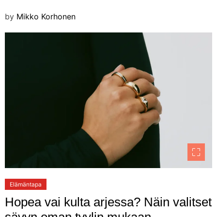
by
Mikko Korhonen
Elämäntapa
Hopea vai kulta arjessa? Näin valitset
sävyn oman tyylin mukaan