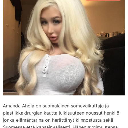
d
m
e
Amanda Ahola on suomalainen somevaikuttaja ja
plastiikkakirurgian kautta julkisuuteen noussut henkilö,
jonka elämäntarina on herättänyt kiinnostusta sekä
Suomessa että kansainvälisesti. Hänen avoimuutensa