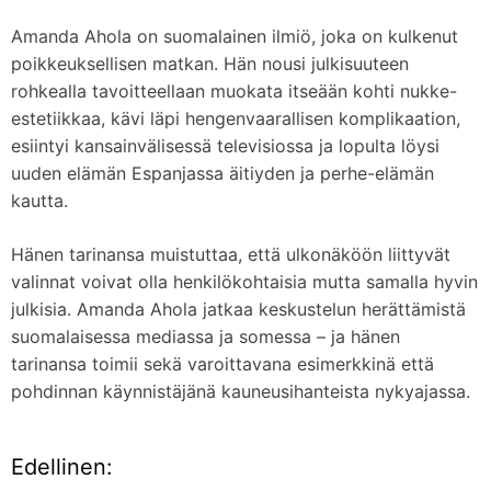
Amanda Ahola on suomalainen ilmiö, joka on kulkenut
poikkeuksellisen matkan. Hän nousi julkisuuteen
rohkealla tavoitteellaan muokata itseään kohti nukke-
estetiikkaa, kävi läpi hengenvaarallisen komplikaation,
esiintyi kansainvälisessä televisiossa ja lopulta löysi
uuden elämän Espanjassa äitiyden ja perhe-elämän
kautta.
Hänen tarinansa muistuttaa, että ulkonäköön liittyvät
valinnat voivat olla henkilökohtaisia mutta samalla hyvin
julkisia. Amanda Ahola jatkaa keskustelun herättämistä
suomalaisessa mediassa ja somessa – ja hänen
tarinansa toimii sekä varoittavana esimerkkinä että
pohdinnan käynnistäjänä kauneusihanteista nykyajassa.
Edellinen:
A