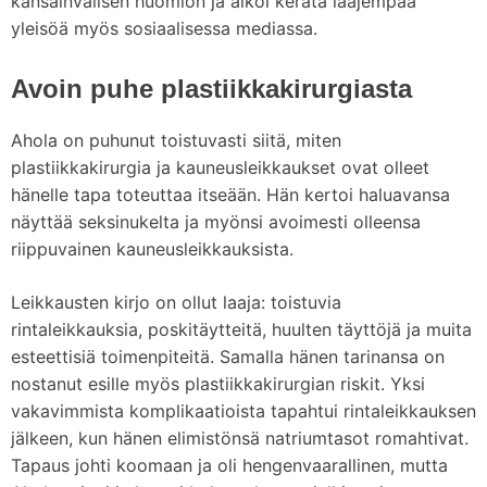
kansainvälisen huomion ja alkoi kerätä laajempaa
yleisöä myös sosiaalisessa mediassa.
Avoin puhe plastiikkakirurgiasta
Ahola on puhunut toistuvasti siitä, miten
plastiikkakirurgia ja kauneusleikkaukset ovat olleet
hänelle tapa toteuttaa itseään. Hän kertoi haluavansa
näyttää seksinukelta ja myönsi avoimesti olleensa
riippuvainen kauneusleikkauksista.
Leikkausten kirjo on ollut laaja: toistuvia
rintaleikkauksia, poskitäytteitä, huulten täyttöjä ja muita
esteettisiä toimenpiteitä. Samalla hänen tarinansa on
nostanut esille myös plastiikkakirurgian riskit. Yksi
vakavimmista komplikaatioista tapahtui rintaleikkauksen
jälkeen, kun hänen elimistönsä natriumtasot romahtivat.
Tapaus johti koomaan ja oli hengenvaarallinen, mutta