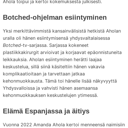
Ahola toipui ja kertoi kokemuksesta julkisesti.
Botched-ohjelman esiintyminen
Yksi merkittävimmistä kansainvälisistä hetkistä Aholan
uralla oli hänen esiintymisensä yhdysvaltalaisessa
Botched
-tv-sarjassa. Sarjassa kokeneet
plastiikkakirurgit arvioivat ja korjaavat epäonnistuneita
leikkauksia. Aholan esiintyminen herätti laajaa
keskustelua, sillä siinä käsiteltiin hänen vakavia
komplikaatioitaan ja tarvettaan jatkaa
kehonmuokkausta. Tämä toi hänelle lisää näkyvyyttä
Yhdysvalloissa ja vahvisti hänen asemaansa
kehonmuokkauksen keskustelujen ytimessä.
Elämä Espanjassa ja äitiys
Vuonna 2022 Amanda Ahola kertoi menneensä naimisiin