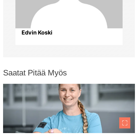
n
s
Edvin Koski
e
l
a
Saatat Pitää Myös
u
s