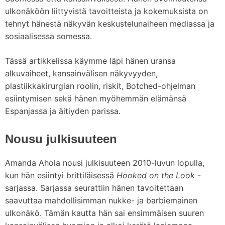
ulkonäköön liittyvistä tavoitteista ja kokemuksista on
tehnyt hänestä näkyvän keskustelunaiheen mediassa ja
sosiaalisessa somessa.
Tässä artikkelissa käymme läpi hänen uransa
alkuvaiheet, kansainvälisen näkyvyyden,
plastiikkakirurgian roolin, riskit, Botched-ohjelman
esiintymisen sekä hänen myöhemmän elämänsä
Espanjassa ja äitiyden parissa.
Nousu julkisuuteen
Amanda Ahola nousi julkisuuteen 2010-luvun lopulla,
kun hän esiintyi brittiläisessä
Hooked on the Look
-
sarjassa. Sarjassa seurattiin hänen tavoitettaan
saavuttaa mahdollisimman nukke- ja barbiemainen
ulkonäkö. Tämän kautta hän sai ensimmäisen suuren