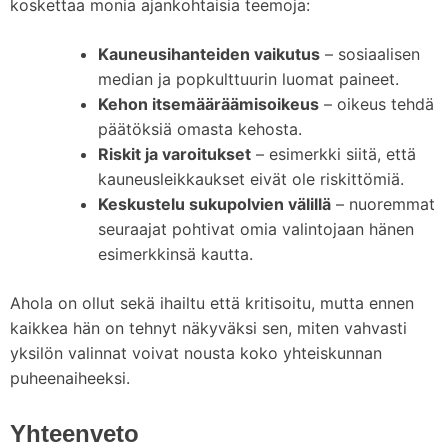
koskettaa monia ajankohtaisia teemoja:
Kauneusihanteiden vaikutus
– sosiaalisen
median ja popkulttuurin luomat paineet.
Kehon itsemääräämisoikeus
– oikeus tehdä
päätöksiä omasta kehosta.
Riskit ja varoitukset
– esimerkki siitä, että
kauneusleikkaukset eivät ole riskittömiä.
Keskustelu sukupolvien välillä
– nuoremmat
seuraajat pohtivat omia valintojaan hänen
esimerkkinsä kautta.
Ahola on ollut sekä ihailtu että kritisoitu, mutta ennen
kaikkea hän on tehnyt näkyväksi sen, miten vahvasti
yksilön valinnat voivat nousta koko yhteiskunnan
puheenaiheeksi.
Yhteenveto