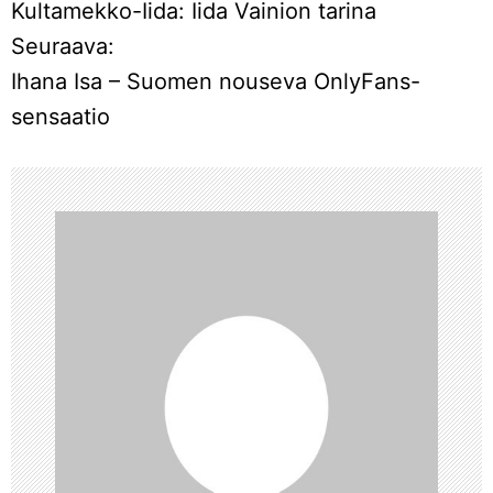
Kultamekko-Iida: Iida Vainion tarina
r
Seuraava:
Ihana Isa – Suomen nouseva OnlyFans-
t
sensaatio
i
k
k
e
l
i
e