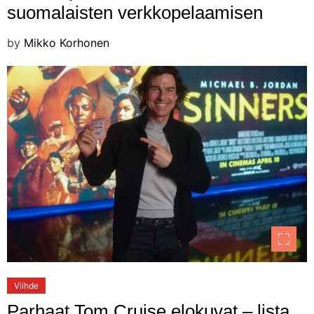
suomalaisten verkkopelaamisen
by
Mikko Korhonen
Viihde
Parhaat Tom Cruise elokuvat – lista