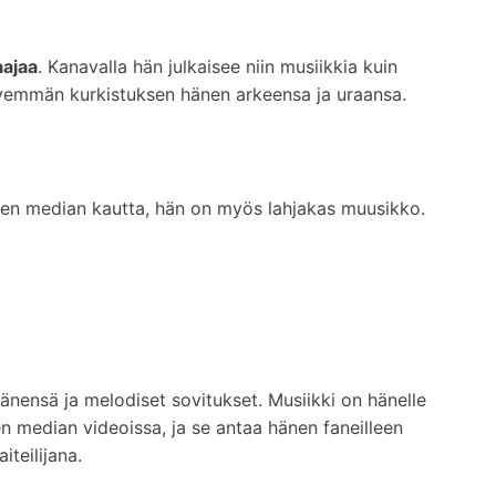
aajaa
. Kanavalla hän julkaisee niin musiikkia kuin
 syvemmän kurkistuksen hänen arkeensa ja uraansa.
lisen median kautta, hän on myös lahjakas muusikko.
nensä ja melodiset sovitukset. Musiikki on hänelle
sen median videoissa, ja se antaa hänen faneilleen
teilijana.