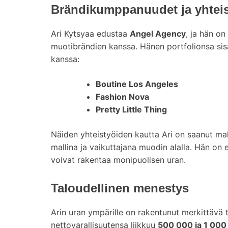
Brändikumppanuudet ja yhteis
Ari Kytsyaa edustaa
Angel Agency
, ja hän on
muotibrändien kanssa. Hänen portfolionsa sisä
kanssa:
Boutine Los Angeles
Fashion Nova
Pretty Little Thing
Näiden yhteistyöiden kautta Ari on saanut mah
mallina ja vaikuttajana muodin alalla. Hän on 
voivat rakentaa monipuolisen uran.
Taloudellinen menestys
Arin uran ympärille on rakentunut merkittävä
nettovarallisuutensa liikkuu
500 000 ja 1 000 