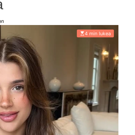
a
en
4 min lukea