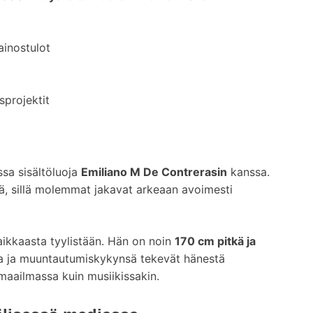
ainostulot
sprojektit
ssa sisältöluoja
Emiliano M De Contrerasin
kanssa.
ä, sillä molemmat jakavat arkeaan avoimesti
raikkaasta tyylistään. Hän on noin
170 cm pitkä ja
sa ja muuntautumiskykynsä tekevät hänestä
aailmassa kuin musiikissakin.