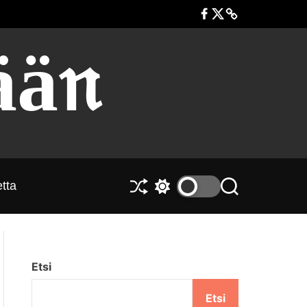
F
T
s
a
w
u
ää𝔫
c
i
o
e
t
m
b
t
i
o
e
t
o
r
o
k
i
m
i
tta
t
S
S
H
t
e
w
a
k
i
e
a
o
t
j
i
c
a
t
h
Etsi
.
a
c
o
c
Etsi
l
o