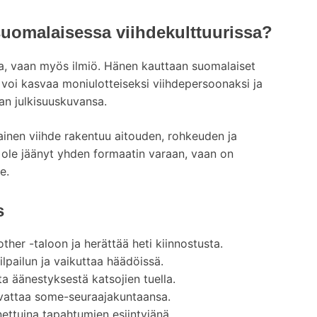
suomalaisessa viihdekulttuurissa?
ija, vaan myös ilmiö. Hänen kauttaan suomalaiset
a voi kasvaa moniulotteiseksi viihdepersoonaksi ja
man julkisuuskuvansa.
ainen viihde rakentuu aitouden, rohkeuden ja
i ole jäänyt yhden formaatin varaan, vaan on
e.
s
ther -taloon ja herättää heti kiinnostusta.
lpailun ja vaikuttaa häädöissä.
a äänestyksestä katsojien tuella.
svattaa some-seuraajakuntaansa.
ttuina tapahtumien esiintyjänä.