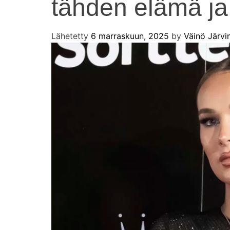
tähden elämä ja
Lähetetty
6 marraskuun, 2025
by
Väinö Järvi