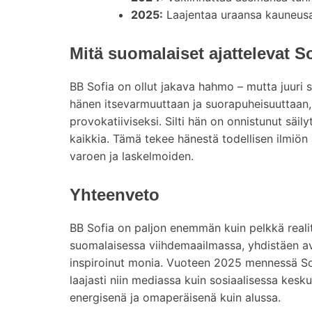
2025:
Laajentaa uraansa kauneusa
Mitä suomalaiset ajattelevat S
BB Sofia on ollut jakava hahmo – mutta juuri si
hänen itsevarmuuttaan ja suorapuheisuuttaan,
provokatiiviseksi. Silti hän on onnistunut säil
kaikkia. Tämä tekee hänestä todellisen ilmiö
varoen ja laskelmoiden.
Yhteenveto
BB Sofia on paljon enemmän kuin pelkkä reali
suomalaisessa viihdemaailmassa, yhdistäen a
inspiroinut monia. Vuoteen 2025 mennessä Sof
laajasti niin mediassa kuin sosiaalisessa kesk
energisenä ja omaperäisenä kuin alussa.