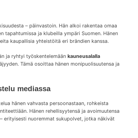
lkisuudesta – päinvastoin. Hän alkoi rakentaa omaa
yen tapahtumissa ja klubeilla ympäri Suomen. Hänen
eita kaupallisia yhteistöitä eri brändien kanssa.
än ja ryhtyi työskentelemään
kauneusalalla
ttäjyyden. Tämä osoittaa hänen monipuolisuutensa ja
stelu mediassa
stelua hänen vahvasta persoonastaan, rohkeista
entiteettiään. Hänen rehellisyytensä ja avoimuutensa
 erityisesti nuoremmat sukupolvet, jotka näkivät