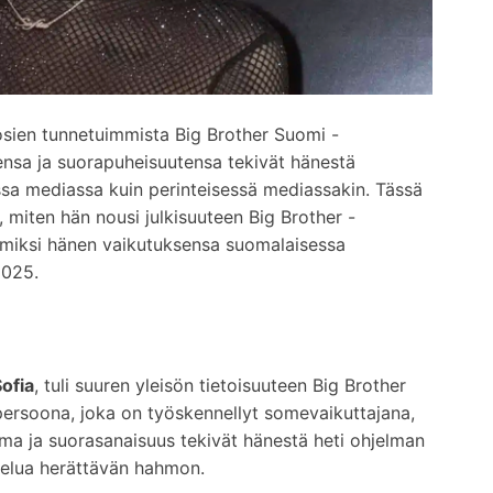
osien tunnetuimmista Big Brother Suomi -
tensa ja suorapuheisuutensa tekivät hänestä
sessa mediassa kuin perinteisessä mediassakin. Tässä
, miten hän nousi julkisuuteen Big Brother -
a miksi hänen vaikutuksensa suomalaisessa
2025.
ofia
, tuli suuren yleisön tietoisuuteen Big Brother
ersoona, joka on työskennellyt somevaikuttajana,
ma ja suorasanaisuus tekivät hänestä heti ohjelman
telua herättävän hahmon.