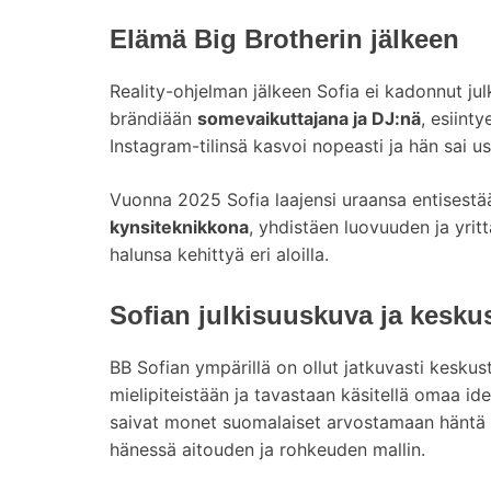
Elämä Big Brotherin jälkeen
Reality-ohjelman jälkeen Sofia ei kadonnut ju
brändiään
somevaikuttajana ja DJ:nä
, esiint
Instagram-tilinsä kasvoi nopeasti ja hän sai us
Vuonna 2025 Sofia laajensi uraansa entisestä
kynsiteknikkona
, yhdistäen luovuuden ja yri
halunsa kehittyä eri aloilla.
Sofian julkisuuskuva ja kesku
BB Sofian ympärillä on ollut jatkuvasti kesku
mielipiteistään ja tavastaan käsitellä omaa id
saivat monet suomalaiset arvostamaan häntä –
hänessä aitouden ja rohkeuden mallin.