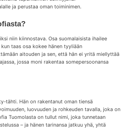
lalle ja perustaa oman toiminimen.
ofiasta?
ksi niin kiinnostava. Osa suomalaisista ihailee
 kun taas osa kokee hänen tyyliään
yttämään aitouden ja sen, että hän ei yritä miellyttää
n ajassa, jossa moni rakentaa somepersoonansa
ty-tähti. Hän on rakentanut oman tiensä
voimuuden, luovuuden ja rohkeuden tavalla, joka on
ia Tuomolasta on tullut nimi, joka tunnetaan
ustelussa – ja hänen tarinansa jatkuu yhä, yhtä