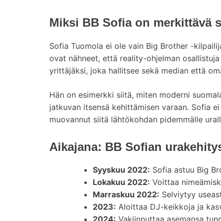
Miksi BB Sofia on merkittävä 
Sofia Tuomola ei ole vain Big Brother -kilpail
ovat nähneet, että reality-ohjelman osallistuj
yrittäjäksi, joka hallitsee sekä median että o
Hän on esimerkki siitä, miten moderni suomal
jatkuvan itsensä kehittämisen varaan. Sofia e
muovannut siitä lähtökohdan pidemmälle urall
Aikajana: BB Sofian urakehity
Syyskuu 2022:
Sofia astuu Big Bro
Lokakuu 2022:
Voittaa nimeämiski
Marraskuu 2022:
Selviytyy useast
2023:
Aloittaa DJ-keikkoja ja ka
2024:
Vakiinnuttaa asemansa tunne