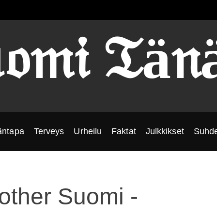
𝔬𝔪𝔦 𝔗ä𝔫
äntapa
Terveys
Urheilu
Faktat
Julkkikset
Suhde
rother Suomi -