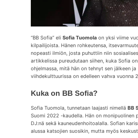
“BB Sofia” eli
Sofia Tuomola
on yksi viime vu
kilpailijoista. Hänen rohkeutensa, itsevarmuu
nopeasti ilmiön, josta puhuttiin niin sosiaali
artikkelissa pureudutaan siihen, kuka Sofia on
ohjelmassa, mitä hän on tehnyt sen jälkeen j
viihdekulttuurissa on edelleen vahva vuonna 
Kuka on BB Sofia?
Sofia Tuomola, tunnetaan laajasti nimellä
BB S
Suomi 2022 -kaudella. Hän on monipuolinen p
DJ:nä sekä kauneudenhoitoalalla. Sofian karis
alussa katsojien suosikin, mutta myös keskus