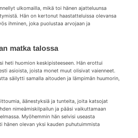
ennellyt ulkomailla, mikä toi hänen ajatteluunsa
tymistä. Hän on kertonut haastatteluissa olevansa
yös ihminen, joka puolustaa arvojaan ja
an matka talossa
si heti huomion keskipisteeseen. Hän erottui
sti asioista, joista monet muut olisivat vaienneet.
mutta säilytti samalla aitouden ja lämpimän huumorin,
ittoumia, äänestyksiä ja tunteita, joita katsojat
n yhden nimeämiskilpailun ja pääsi vaikuttamaan
jelmassa. Myöhemmin hän selvisi useasta
tti hänen olevan yksi kauden puhutuimmista