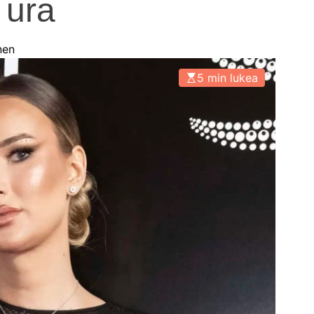
 ura
nen
5 min lukea