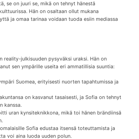
itä, se on juuri se, mikä on tehnyt hänestä
ulttuurissa. Hän on osaltaan ollut mukana
syyttä ja omaa tarinaa voidaan tuoda esiin mediassa
 reality-julkisuuden pysyväksi uraksi. Hän on
nut sen ympärille useita eri ammatillisia suuntia:
ympäri Suomea, erityisesti nuorten tapahtumissa ja
kuntansa on kasvanut tasaisesti, ja Sofia on tehnyt
en kanssa.
tti uran kynsiteknikkona, mikä toi hänen brändiinsä
n.
omalaisille Sofia edustaa itsensä toteuttamista ja
tta voi aina luoda uuden polun.