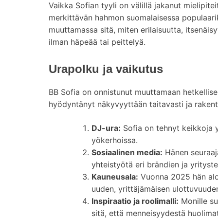
Vaikka Sofian tyyli on välillä jakanut mielipite
merkittävän hahmon suomalaisessa populaarik
muuttamassa sitä, miten erilaisuutta, itsenäi
ilman häpeää tai peittelyä.
Urapolku ja vaikutus
BB Sofia on onnistunut muuttamaan hetkellisen
hyödyntänyt näkyvyyttään taitavasti ja rakenta
DJ-ura:
Sofia on tehnyt keikkoja 
yökerhoissa.
Sosiaalinen media:
Hänen seuraaja
yhteistyötä eri brändien ja yrityst
Kauneusala:
Vuonna 2025 hän aloi
uuden, yrittäjämäisen ulottuvuude
Inspiraatio ja roolimalli:
Monille su
sitä, että menneisyydestä huolima