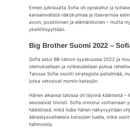
Ennen julkisuutta Sofia oli opiskellut ja työsk
kansainvälistä näkökulmaa ja itsevarmaa esiin
avoin, positiivinen ja elämäniloinen – mutta m
yksilöllisyyttään.
Big Brother Suomi 2022 – Sofi
Sofia astui BB-taloon syyskuussa 2022 ja nou
olemuksellaan ja rohkeudellaan puhua rehellise
Talossa Sofia osoitti strategista pelisilmää, 
jotka vetosivat moniin katsojiin.
Hänen aikansa talossa oli täynnä käänteitä – li
seurasivat tiiviisti. Sofia onnistui voittamaa
häädöissä, mikä lisäsi hänen näkyvyyttään oh
äänestysvaiheesta katsojien tuella, mikä osoi
hahmoista.