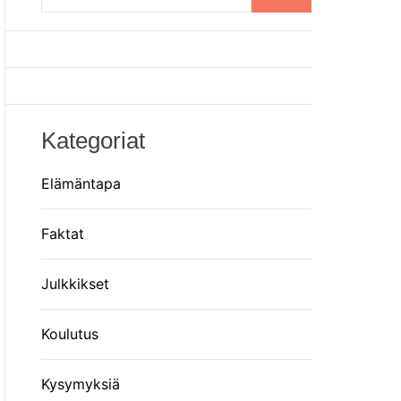
o
m
r
m
o
d
e
Kategoriat
Elämäntapa
Faktat
Julkkikset
Koulutus
Kysymyksiä