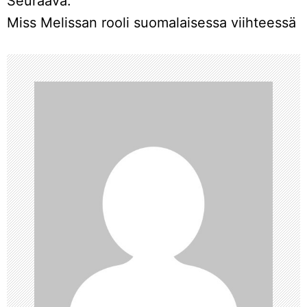
Seuraava:
t
Miss Melissan rooli suomalaisessa viihteessä
i
k
k
e
l
i
e
n
s