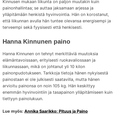
Kinnusen mukaan liikunta on paljon muutakin kuin
painonhallintaa; se auttaa jaksamaan arjessa ja
ylläpitämään henkistä hyvinvointia. Hän on korostanut,
että liikunnan avulla hän tuntee olevansa energisempi ja
terveempi sekä fyysisesti että henkisesti.
Hanna Kinnunen paino
Hanna Kinnunen on tehnyt merkittäviä muutoksia
elämäntavoissaan, erityisesti ruokavaliossaan ja
liikunnassaan, mikä on johtanut yli 10 kilon
painonpudotukseen. Tarkkoja tietoja hänen nykyisestä
painostaan ei ole julkisesti saatavilla, mutta hänen
arvioitu painonsa on noin 105 kg. Hän keskittyy
enemmän hyvinvointiin ja tasapainon ylläpitämiseen kuin
tiettyyn painolukuun.
Lue myös:
Annika Saarikko: Pituus ja Paino