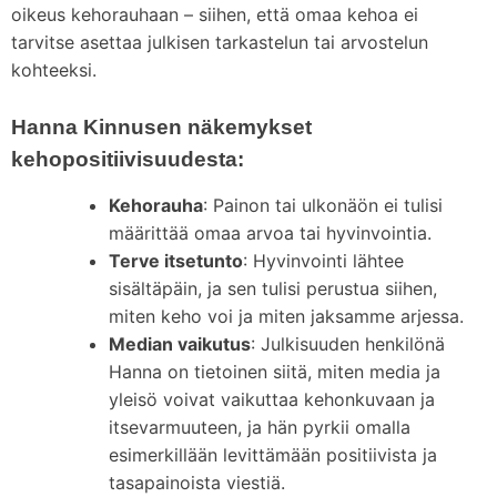
oikeus kehorauhaan – siihen, että omaa kehoa ei
tarvitse asettaa julkisen tarkastelun tai arvostelun
kohteeksi.
Hanna Kinnusen näkemykset
kehopositiivisuudesta:
Kehorauha
: Painon tai ulkonäön ei tulisi
määrittää omaa arvoa tai hyvinvointia.
Terve itsetunto
: Hyvinvointi lähtee
sisältäpäin, ja sen tulisi perustua siihen,
miten keho voi ja miten jaksamme arjessa.
Median vaikutus
: Julkisuuden henkilönä
Hanna on tietoinen siitä, miten media ja
yleisö voivat vaikuttaa kehonkuvaan ja
itsevarmuuteen, ja hän pyrkii omalla
esimerkillään levittämään positiivista ja
tasapainoista viestiä.