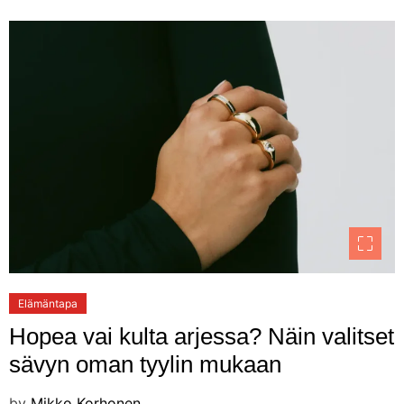
Elämäntapa
Hopea vai kulta arjessa? Näin valitset
sävyn oman tyylin mukaan
by
Mikko Korhonen