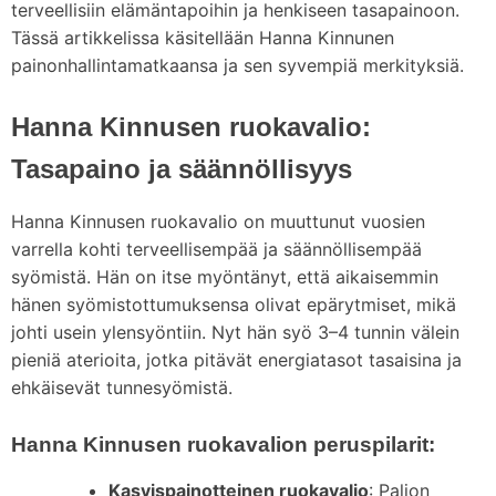
terveellisiin elämäntapoihin ja henkiseen tasapainoon.
Tässä artikkelissa käsitellään Hanna Kinnunen
painonhallintamatkaansa ja sen syvempiä merkityksiä.
Hanna Kinnusen ruokavalio:
Tasapaino ja säännöllisyys
Hanna Kinnusen ruokavalio on muuttunut vuosien
varrella kohti terveellisempää ja säännöllisempää
syömistä. Hän on itse myöntänyt, että aikaisemmin
hänen syömistottumuksensa olivat epärytmiset, mikä
johti usein ylensyöntiin. Nyt hän syö 3–4 tunnin välein
pieniä aterioita, jotka pitävät energiatasot tasaisina ja
ehkäisevät tunnesyömistä.
Hanna Kinnusen ruokavalion peruspilarit:
Kasvispainotteinen ruokavalio
: Paljon