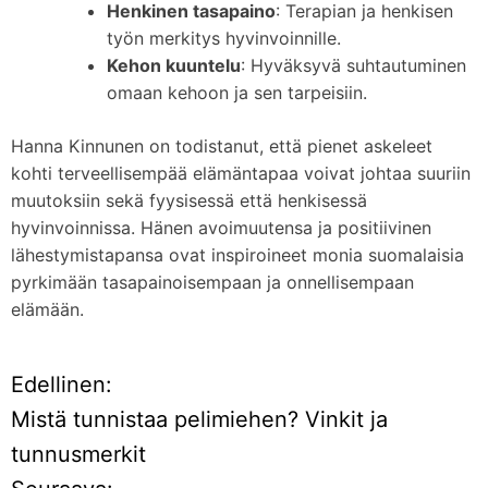
Henkinen tasapaino
: Terapian ja henkisen
työn merkitys hyvinvoinnille.
Kehon kuuntelu
: Hyväksyvä suhtautuminen
omaan kehoon ja sen tarpeisiin.
Hanna Kinnunen on todistanut, että pienet askeleet
kohti terveellisempää elämäntapaa voivat johtaa suuriin
muutoksiin sekä fyysisessä että henkisessä
hyvinvoinnissa. Hänen avoimuutensa ja positiivinen
lähestymistapansa ovat inspiroineet monia suomalaisia
pyrkimään tasapainoisempaan ja onnellisempaan
elämään.
Edellinen:
A
Mistä tunnistaa pelimiehen? Vinkit ja
r
tunnusmerkit