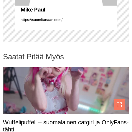
Mike Paul
e
https://suomitanaan.com/
l
a
u
Saatat Pitää Myös
s
Wuffelipuffeli – suomalainen catgirl ja OnlyFans-
tähti