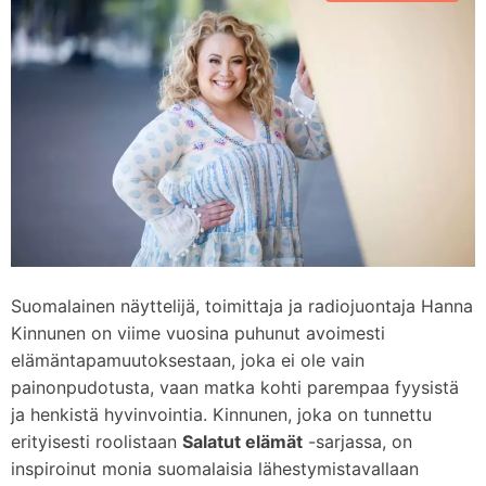
d
m
e
Suomalainen näyttelijä, toimittaja ja radiojuontaja Hanna
Kinnunen on viime vuosina puhunut avoimesti
elämäntapamuutoksestaan, joka ei ole vain
painonpudotusta, vaan matka kohti parempaa fyysistä
ja henkistä hyvinvointia. Kinnunen, joka on tunnettu
erityisesti roolistaan
Salatut elämät
-sarjassa, on
inspiroinut monia suomalaisia lähestymistavallaan