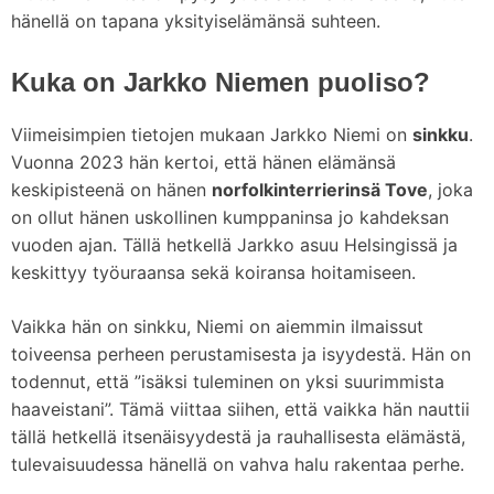
hänellä on tapana yksityiselämänsä suhteen.
Kuka on Jarkko Niemen puoliso?
Viimeisimpien tietojen mukaan Jarkko Niemi on
sinkku
.
Vuonna 2023 hän kertoi, että hänen elämänsä
keskipisteenä on hänen
norfolkinterrierinsä Tove
, joka
on ollut hänen uskollinen kumppaninsa jo kahdeksan
vuoden ajan. Tällä hetkellä Jarkko asuu Helsingissä ja
keskittyy työuraansa sekä koiransa hoitamiseen.
Vaikka hän on sinkku, Niemi on aiemmin ilmaissut
toiveensa perheen perustamisesta ja isyydestä. Hän on
todennut, että ”isäksi tuleminen on yksi suurimmista
haaveistani”. Tämä viittaa siihen, että vaikka hän nauttii
tällä hetkellä itsenäisyydestä ja rauhallisesta elämästä,
tulevaisuudessa hänellä on vahva halu rakentaa perhe.