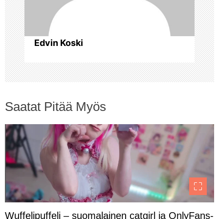
n
s
Edvin Koski
e
l
Saatat Pitää Myös
a
u
s
Wuffelipuffeli – suomalainen catgirl ja OnlyFans-