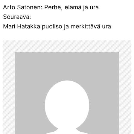
Arto Satonen: Perhe, elämä ja ura
r
Seuraava:
Mari Hatakka puoliso ja merkittävä ura
t
i
k
k
e
l
i
e