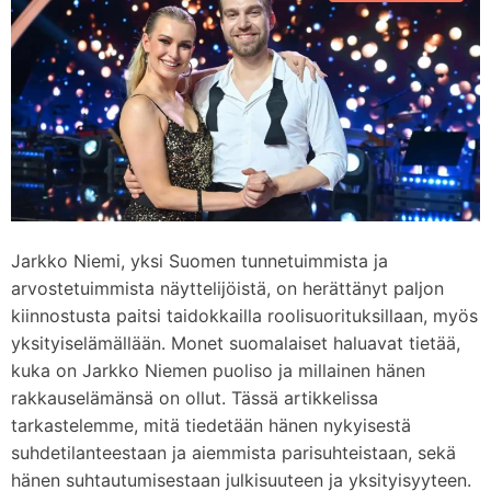
d
m
e
Jarkko Niemi, yksi Suomen tunnetuimmista ja
arvostetuimmista näyttelijöistä, on herättänyt paljon
kiinnostusta paitsi taidokkailla roolisuorituksillaan, myös
yksityiselämällään. Monet suomalaiset haluavat tietää,
kuka on Jarkko Niemen puoliso ja millainen hänen
rakkauselämänsä on ollut. Tässä artikkelissa
tarkastelemme, mitä tiedetään hänen nykyisestä
suhdetilanteestaan ja aiemmista parisuhteistaan, sekä
hänen suhtautumisestaan julkisuuteen ja yksityisyyteen.