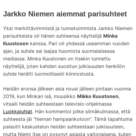
Jarkko Niemen aiemmat parisuhteet
Yksi merkittävimmistä ja tunnetuimmista Jarkko Niemen
parisuhteista oli hänen suhteensa näyttelijä
Minka
Kuustosen
kanssa. Pari oli yhdessä useamman vuoden
ajan, ja suhde sai laajaa huomiota suomalaisessa
mediassa. Minka Kuustonen on itsekin tunnettu
näyttelijä, joten kahden suositun julkisuuden henkilön
suhde herätti luonnollisesti kiinnostusta.
Heidän eronsa jälkeen asia nousi jälleen pintaan vuonna
2019, kun Minkan isä, muusikko
Mikko Kuustonen
,
vitsaili heidän suhteestaan televisio-ohjelmassa
Luokkajuhlat
. Hän kommentoi pilke silmäkulmassa, että
suhteesta jäi ”hieman hampaankoloon”. Tämä tapahtuma
palautti keskustelun heidän suhteestaan julkisuuteen,
mutta Niemi itse on pysynyt asiasta vaitonaisena, kuten