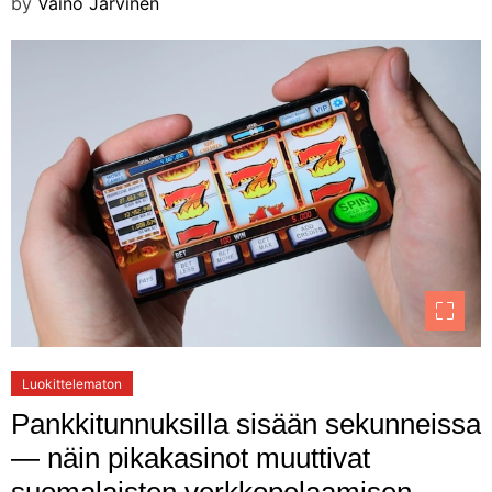
by
Väinö Järvinen
Luokittelematon
Pankkitunnuksilla sisään sekunneissa
— näin pikakasinot muuttivat
suomalaisten verkkopelaamisen