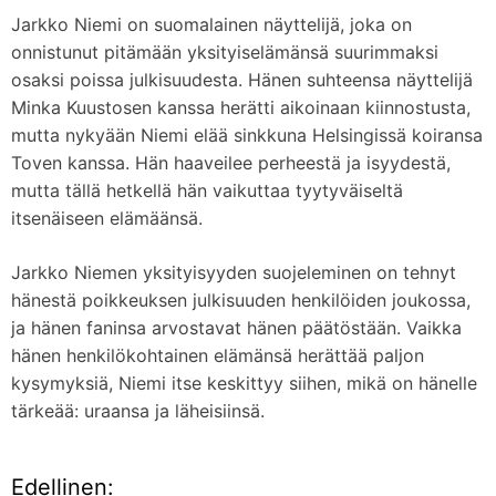
Jarkko Niemi on suomalainen näyttelijä, joka on
onnistunut pitämään yksityiselämänsä suurimmaksi
osaksi poissa julkisuudesta. Hänen suhteensa näyttelijä
Minka Kuustosen kanssa herätti aikoinaan kiinnostusta,
mutta nykyään Niemi elää sinkkuna Helsingissä koiransa
Toven kanssa. Hän haaveilee perheestä ja isyydestä,
mutta tällä hetkellä hän vaikuttaa tyytyväiseltä
itsenäiseen elämäänsä.
Jarkko Niemen yksityisyyden suojeleminen on tehnyt
hänestä poikkeuksen julkisuuden henkilöiden joukossa,
ja hänen faninsa arvostavat hänen päätöstään. Vaikka
hänen henkilökohtainen elämänsä herättää paljon
kysymyksiä, Niemi itse keskittyy siihen, mikä on hänelle
tärkeää: uraansa ja läheisiinsä.
Edellinen:
A