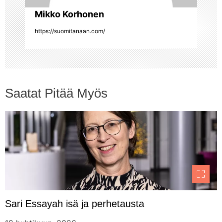
Mikko Korhonen
e
https://suomitanaan.com/
l
a
u
Saatat Pitää Myös
s
Sari Essayah isä ja perhetausta