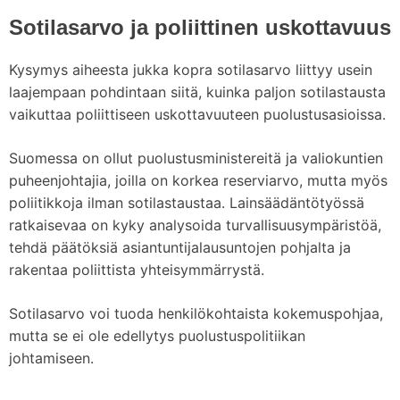
Sotilasarvo ja poliittinen uskottavuus
Kysymys aiheesta jukka kopra sotilasarvo liittyy usein
laajempaan pohdintaan siitä, kuinka paljon sotilastausta
vaikuttaa poliittiseen uskottavuuteen puolustusasioissa.
Suomessa on ollut puolustusministereitä ja valiokuntien
puheenjohtajia, joilla on korkea reserviarvo, mutta myös
poliitikkoja ilman sotilastaustaa. Lainsäädäntötyössä
ratkaisevaa on kyky analysoida turvallisuusympäristöä,
tehdä päätöksiä asiantuntijalausuntojen pohjalta ja
rakentaa poliittista yhteisymmärrystä.
Sotilasarvo voi tuoda henkilökohtaista kokemuspohjaa,
mutta se ei ole edellytys puolustuspolitiikan
johtamiseen.