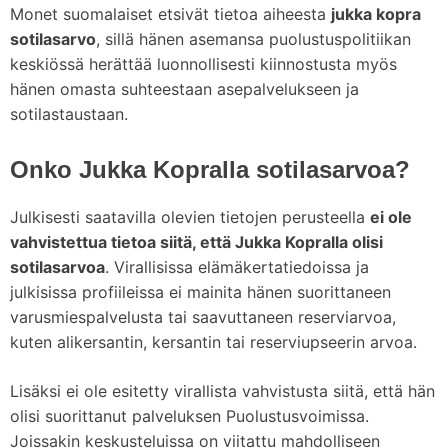
Monet suomalaiset etsivät tietoa aiheesta
jukka kopra
sotilasarvo
, sillä hänen asemansa puolustuspolitiikan
keskiössä herättää luonnollisesti kiinnostusta myös
hänen omasta suhteestaan asepalvelukseen ja
sotilastaustaan.
Onko Jukka Kopralla sotilasarvoa?
Julkisesti saatavilla olevien tietojen perusteella
ei ole
vahvistettua tietoa siitä, että Jukka Kopralla olisi
sotilasarvoa
. Virallisissa elämäkertatiedoissa ja
julkisissa profiileissa ei mainita hänen suorittaneen
varusmiespalvelusta tai saavuttaneen reserviarvoa,
kuten alikersantin, kersantin tai reserviupseerin arvoa.
Lisäksi ei ole esitetty virallista vahvistusta siitä, että hän
olisi suorittanut palveluksen Puolustusvoimissa.
Joissakin keskusteluissa on viitattu mahdolliseen