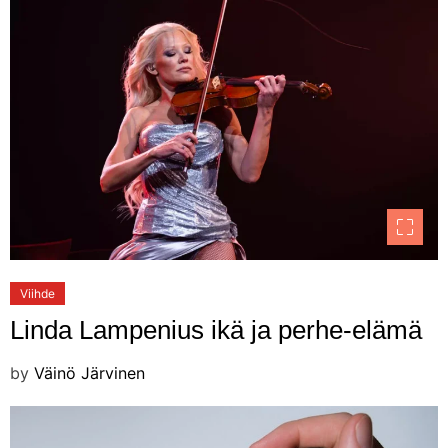
Viihde
Linda Lampenius ikä ja perhe-elämä
by
Väinö Järvinen