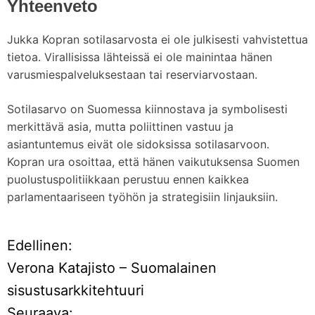
Yhteenveto
Jukka Kopran sotilasarvosta ei ole julkisesti vahvistettua
tietoa. Virallisissa lähteissä ei ole mainintaa hänen
varusmiespalveluksestaan tai reserviarvostaan.
Sotilasarvo on Suomessa kiinnostava ja symbolisesti
merkittävä asia, mutta poliittinen vastuu ja
asiantuntemus eivät ole sidoksissa sotilasarvoon.
Kopran ura osoittaa, että hänen vaikutuksensa Suomen
puolustuspolitiikkaan perustuu ennen kaikkea
parlamentaariseen työhön ja strategisiin linjauksiin.
Edellinen:
A
Verona Katajisto – Suomalainen
r
sisustusarkkitehtuuri
Seuraava: