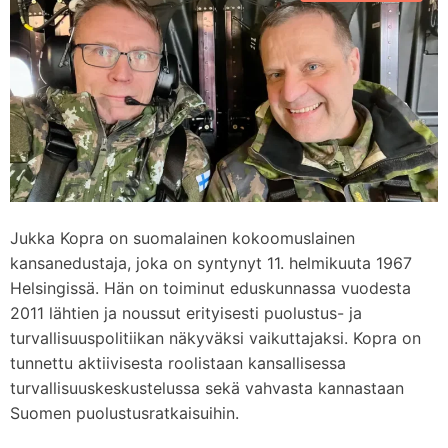
d
m
e
Jukka Kopra on suomalainen kokoomuslainen
kansanedustaja, joka on syntynyt 11. helmikuuta 1967
Helsingissä. Hän on toiminut eduskunnassa vuodesta
2011 lähtien ja noussut erityisesti puolustus- ja
turvallisuuspolitiikan näkyväksi vaikuttajaksi. Kopra on
tunnettu aktiivisesta roolistaan kansallisessa
turvallisuuskeskustelussa sekä vahvasta kannastaan
Suomen puolustusratkaisuihin.