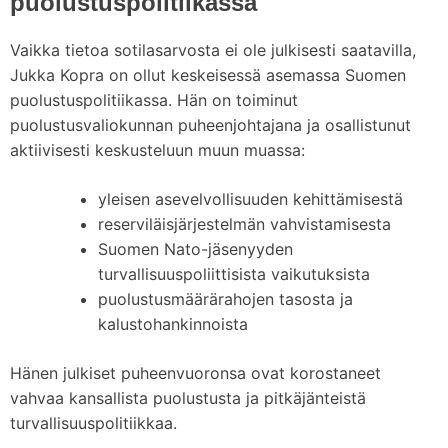
puolustuspolitiikassa
Vaikka tietoa sotilasarvosta ei ole julkisesti saatavilla,
Jukka Kopra on ollut keskeisessä asemassa Suomen
puolustuspolitiikassa. Hän on toiminut
puolustusvaliokunnan puheenjohtajana ja osallistunut
aktiivisesti keskusteluun muun muassa:
yleisen asevelvollisuuden kehittämisestä
reserviläisjärjestelmän vahvistamisesta
Suomen Nato-jäsenyyden
turvallisuuspoliittisista vaikutuksista
puolustusmäärärahojen tasosta ja
kalustohankinnoista
Hänen julkiset puheenvuoronsa ovat korostaneet
vahvaa kansallista puolustusta ja pitkäjänteistä
turvallisuuspolitiikkaa.