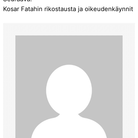
t
Kosar Fatahin rikostausta ja oikeudenkäynnit
i
k
k
e
l
i
e
n
s