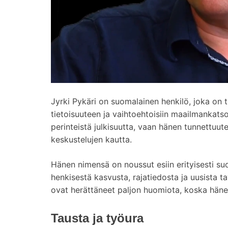
Jyrki Pykäri on suomalainen henkilö, joka on tu
tietoisuuteen ja vaihtoehtoisiin maailmankats
perinteistä julkisuutta, vaan hänen tunnettuut
keskustelujen kautta.
Hänen nimensä on noussut esiin erityisesti su
henkisestä kasvusta, rajatiedosta ja uusista t
ovat herättäneet paljon huomiota, koska hänen
Tausta ja työura