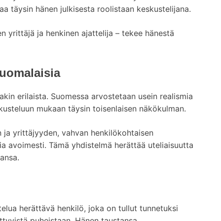
a täysin hänen julkisesta roolistaan keskustelijana.
 yrittäjä ja henkinen ajattelija – tekee hänestä
suomalaisia
akin erilaista. Suomessa arvostetaan usein realismia
skusteluun mukaan täysin toisenlaisen näkökulman.
 ja yrittäjyyden, vahvan henkilökohtaisen
a avoimesti. Tämä yhdistelmä herättää uteliaisuutta
ansa.
elua herättävä henkilö, joka on tullut tunnetuksi
ittyvistä puheistaan. Hänen taustansa