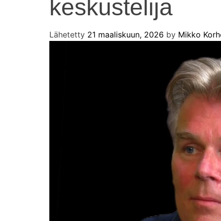
keskustelija
Lähetetty
21 maaliskuun, 2026
by
Mikko Kor