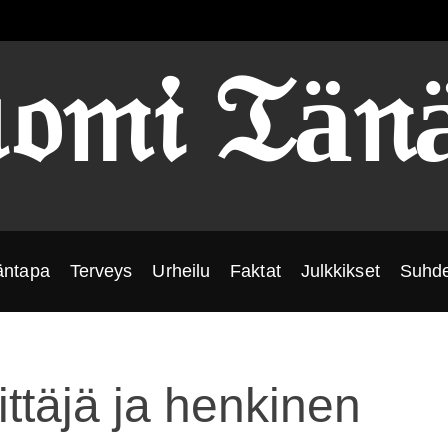
𝔬𝔪𝔦 𝔗ä𝔫
äntapa
Terveys
Urheilu
Faktat
Julkkikset
Suhde
ittäjä ja henkinen