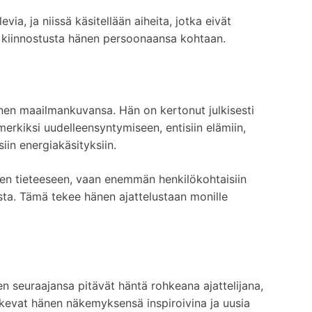
ia, ja niissä käsitellään aiheita, jotka eivät
 kiinnostusta hänen persoonaansa kohtaan.
inen maailmankuvansa. Hän on kertonut julkisesti
imerkiksi uudelleensyntymiseen, entisiin elämiin,
iin energiakäsityksiin.
en tieteeseen, vaan enemmän henkilökohtaisiin
sta. Tämä tekee hänen ajattelustaan monille
n seuraajansa pitävät häntä rohkeana ajattelijana,
okevat hänen näkemyksensä inspiroivina ja uusia