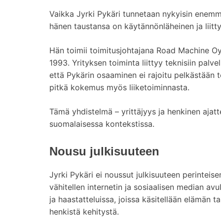
Vaikka Jyrki Pykäri tunnetaan nykyisin enemmän
hänen taustansa on käytännönläheinen ja liitty
Hän toimii toimitusjohtajana Road Machine Oy
1993. Yrityksen toiminta liittyy teknisiin palv
että Pykärin osaaminen ei rajoitu pelkästään teo
pitkä kokemus myös liiketoiminnasta.
Tämä yhdistelmä – yrittäjyys ja henkinen ajatt
suomalaisessa kontekstissa.
Nousu julkisuuteen
Jyrki Pykäri ei noussut julkisuuteen perintei
vähitellen internetin ja sosiaalisen median av
ja haastatteluissa, joissa käsitellään elämän t
henkistä kehitystä.