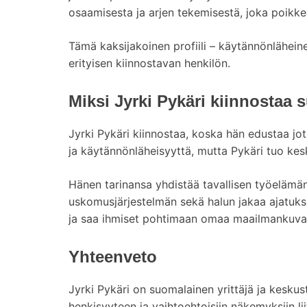
osaamisesta ja arjen tekemisestä, joka poikkea
Tämä kaksijakoinen profiili – käytännönläheinen
erityisen kiinnostavan henkilön.
Miksi Jyrki Pykäri kiinnostaa 
Jyrki Pykäri kiinnostaa, koska hän edustaa jot
ja käytännönläheisyyttä, mutta Pykäri tuo ke
Hänen tarinansa yhdistää tavallisen työelämän
uskomusjärjestelmän sekä halun jakaa ajatuksi
ja saa ihmiset pohtimaan omaa maailmankuva
Yhteenveto
Jyrki Pykäri on suomalainen yrittäjä ja keskust
henkisyyteen ja vaihtoehtoisiin näkemyksiin li