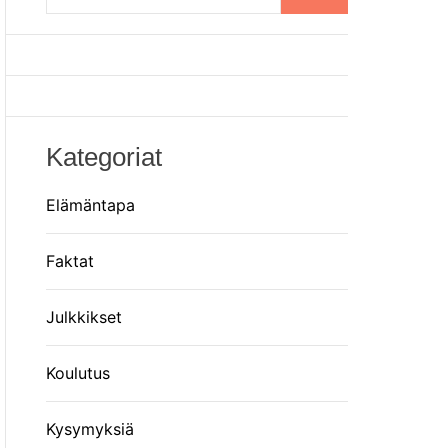
o
m
r
m
o
d
e
Kategoriat
Elämäntapa
Faktat
Julkkikset
Koulutus
Kysymyksiä