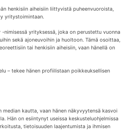
 henkisiin aiheisiin liittyvistä puheenvuoroista,
y yritystoimintaan.
 -nimisessä yrityksessä, joka on perustettu vuonna
eluihin sekä ajoneuvoihin ja huoltoon. Tämä osoittaa,
reettisiin tai henkisiin aiheisiin, vaan hänellä on
elu – tekee hänen profiilistaan poikkeuksellisen
sen median kautta, vaan hänen näkyvyytensä kasvoi
ulla. Hän on esiintynyt useissa keskusteluohjelmissa
arkoitusta, tietoisuuden laajentumista ja ihmisen