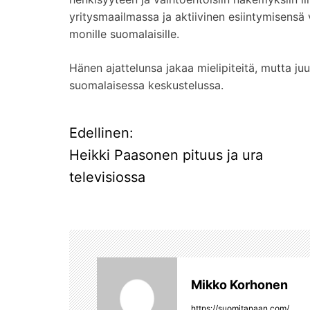
yritysmaailmassa ja aktiivinen esiintymisens
monille suomalaisille.
Hänen ajattelunsa jakaa mielipiteitä, mutta j
suomalaisessa keskustelussa.
Edellinen:
A
Heikki Paasonen pituus ja ura
r
televisiossa
t
i
k
Mikko Korhonen
k
https://suomitanaan.com/