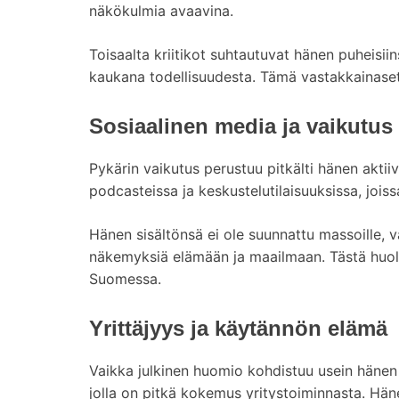
näkökulmia avaavina.
Toisaalta kriitikot suhtautuvat hänen puheisiins
kaukana todellisuudesta. Tämä vastakkainaset
Sosiaalinen media ja vaikutus
Pykärin vaikutus perustuu pitkälti hänen aktii
podcasteissa ja keskustelutilaisuuksissa, joiss
Hänen sisältönsä ei ole suunnattu massoille, v
näkemyksiä elämään ja maailmaan. Tästä huol
Suomessa.
Yrittäjyys ja käytännön elämä
Vaikka julkinen huomio kohdistuu usein hänen 
jolla on pitkä kokemus yritystoiminnasta. Hän