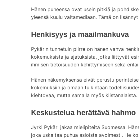
Hänen puheensa ovat usein pitkiä ja pohdiskelev
yleensä kuulu valtamediaan. Tämä on lisännyt
Henkisyys ja maailmankuva
Pykärin tunnetuin piirre on hänen vahva henk
kokemuksista ja ajatuksista, jotka liittyvät es
ihmisen tietoisuuden kehittymiseen sekä erilais
Hänen näkemyksensä eivät perustu perinteise
kokemuksiin ja omaan tulkintaan todellisuude
kiehtovaa, mutta samalla myös kiistanalaista.
Keskustelua herättävä hahmo
Jyrki Pykäri jakaa mielipiteitä Suomessa. Häne
joka uskaltaa puhua asioista avoimesti. He k