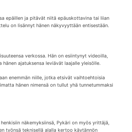
a epäillen ja pitävät niitä epäuskottavina tai liian
telu on lisännyt hänen näkyvyyttään entisestään.
visuuteensa verkossa. Hän on esiintynyt videoilla,
a hänen ajatuksensa leviävät laajalle yleisölle.
aan enemmän niille, jotka etsivät vaihtoehtoisia
imatta hänen nimensä on tullut yhä tunnetummaksi
henkisiin näkemyksiinsä, Pykäri on myös yrittäjä,
en työnsä teknisellä alalla kertoo käytännön