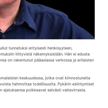
llut tunnetuksi erityisesti henkisyyteen,
omuksiin liittyvistä näkemyksistään. Hän ei edusta
ensa on rakentunut pääasiassa verkossa ja erilaisten
omalaisten keskuudessa, jotka ovat kiinnostuneita
avoista hahmottaa todellisuutta. Pykärin esiintymiset
 ajatuksensa poikkeavat selvästi valtavirrasta.