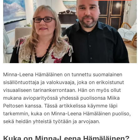
d
m
e
Minna-Leena Hämäläinen on tunnettu suomalainen
sisällöntuottaja ja valokuvaaja, joka on erikoistunut
visuaaliseen tarinankerrontaan. Hän on myös ollut
mukana avioparityössä yhdessä puolisonsa Miika
Peltosen kanssa. Tässä artikkelissa käymme läpi
tarkemmin, kuka on Minna-Leena Hämäläinen puoliso,
sekä heidän yhteistä työtään ja arvojaan.
Kuka on Minna-Leena Hämäläinen?