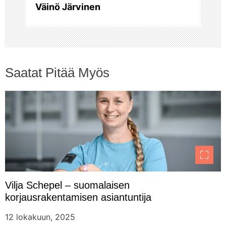
Väinö Järvinen
e
l
a
Saatat Pitää Myös
u
s
Vilja Schepel – suomalaisen
korjausrakentamisen asiantuntija
12 lokakuun, 2025