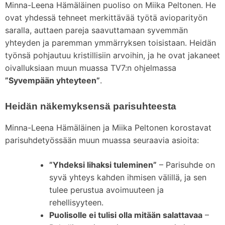
Minna-Leena Hämäläinen puoliso on Miika Peltonen. He
ovat yhdessä tehneet merkittävää työtä avioparityön
saralla, auttaen pareja saavuttamaan syvemmän
yhteyden ja paremman ymmärryksen toisistaan. Heidän
työnsä pohjautuu kristillisiin arvoihin, ja he ovat jakaneet
oivalluksiaan muun muassa TV7:n ohjelmassa
”Syvempään yhteyteen”
.
Heidän näkemyksensä parisuhteesta
Minna-Leena Hämäläinen ja Miika Peltonen korostavat
parisuhdetyössään muun muassa seuraavia asioita:
”Yhdeksi lihaksi tuleminen”
– Parisuhde on
syvä yhteys kahden ihmisen välillä, ja sen
tulee perustua avoimuuteen ja
rehellisyyteen.
Puolisolle ei tulisi olla mitään salattavaa
–