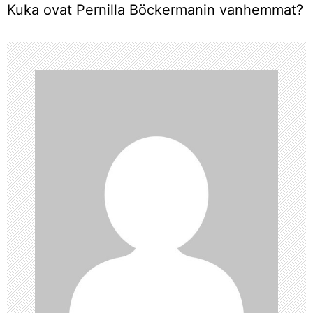
Kuka ovat Pernilla Böckermanin vanhemmat?
i
k
k
e
l
i
e
n
s