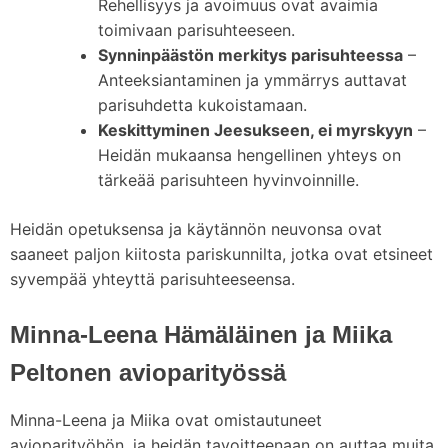
Rehellisyys ja avoimuus ovat avaimia
toimivaan parisuhteeseen.
Synninpäästön merkitys parisuhteessa
–
Anteeksiantaminen ja ymmärrys auttavat
parisuhdetta kukoistamaan.
Keskittyminen Jeesukseen, ei myrskyyn
–
Heidän mukaansa hengellinen yhteys on
tärkeää parisuhteen hyvinvoinnille.
Heidän opetuksensa ja käytännön neuvonsa ovat
saaneet paljon kiitosta pariskunnilta, jotka ovat etsineet
syvempää yhteyttä parisuhteeseensa.
Minna-Leena Hämäläinen ja Miika
Peltonen avioparityössä
Minna-Leena ja Miika ovat omistautuneet
avioparityöhön, ja heidän tavoitteenaan on auttaa muita