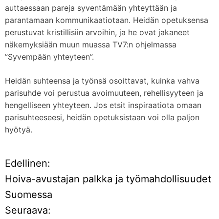
auttaessaan pareja syventämään yhteyttään ja
parantamaan kommunikaatiotaan. Heidän opetuksensa
perustuvat kristillisiin arvoihin, ja he ovat jakaneet
näkemyksiään muun muassa TV7:n ohjelmassa
”Syvempään yhteyteen”.
Heidän suhteensa ja työnsä osoittavat, kuinka vahva
parisuhde voi perustua avoimuuteen, rehellisyyteen ja
hengelliseen yhteyteen. Jos etsit inspiraatiota omaan
parisuhteeseesi, heidän opetuksistaan voi olla paljon
hyötyä.
Edellinen:
A
Hoiva-avustajan palkka ja työmahdollisuudet
r
Suomessa
Seuraava:
t