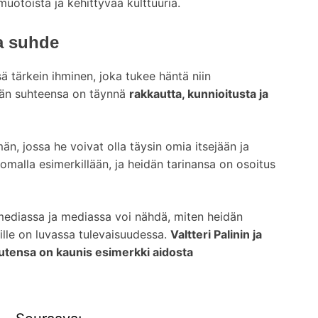
otoista ja kehittyvää kulttuuria.
a suhde
 tärkein ihminen, joka tukee häntä niin
idän suhteensa on täynnä
rakkautta, kunnioitusta ja
än, jossa he voivat olla täysin omia itsejään ja
 omalla esimerkillään, ja heidän tarinansa on osoitus
mediassa ja mediassa voi nähdä, miten heidän
eille on luvassa tulevaisuudessa.
Valtteri Palinin ja
autensa on kaunis esimerkki aidosta