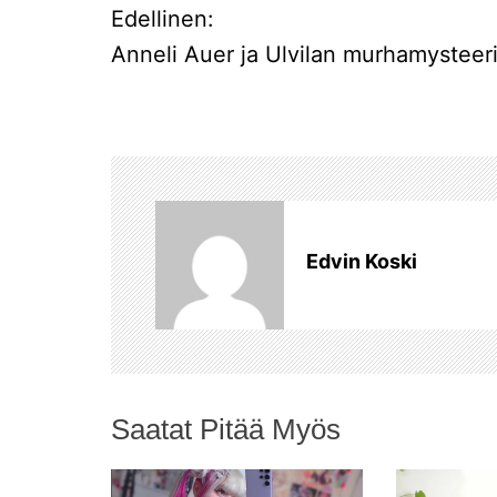
A
Edellinen:
Anneli Auer ja Ulvilan murhamysteer
r
t
i
k
Edvin Koski
k
e
l
Saatat Pitää Myös
i
e