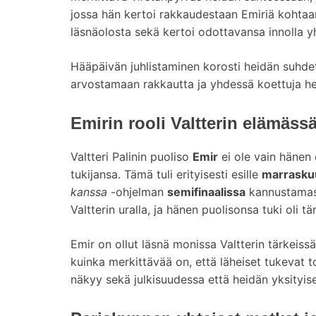
jossa hän kertoi rakkaudestaan Emiriä kohtaan.
läsnäolosta sekä kertoi odottavansa innolla yh
Hääpäivän juhlistaminen korosti heidän suhdet
arvostamaan rakkautta ja yhdessä koettuja he
Emirin rooli Valtterin elämässä
Valtteri Palinin puoliso
Emir
ei ole vain hänen
tukijansa. Tämä tuli erityisesti esille
marrasku
kanssa
-ohjelman
semifinaalissa
kannustamass
Valtterin uralla, ja hänen puolisonsa tuki oli 
Emir on ollut läsnä monissa Valtterin tärkeissä
kuinka merkittävää on, että läheiset tukevat 
näkyy sekä julkisuudessa että heidän yksityi