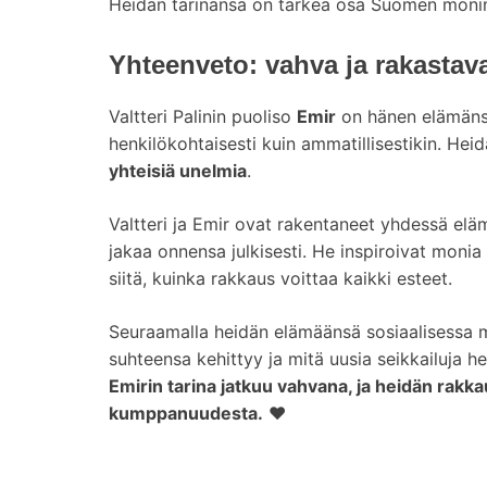
Heidän tarinansa on tärkeä osa Suomen monimu
Yhteenveto: vahva ja rakastav
Valtteri Palinin puoliso
Emir
on hänen elämänsä
henkilökohtaisesti kuin ammatillisestikin. He
yhteisiä unelmia
.
Valtteri ja Emir ovat rakentaneet yhdessä eläm
jakaa onnensa julkisesti. He inspiroivat monia
siitä, kuinka rakkaus voittaa kaikki esteet.
Seuraamalla heidän elämäänsä sosiaalisessa 
suhteensa kehittyy ja mitä uusia seikkailuja h
Emirin tarina jatkuu vahvana, ja heidän rakk
kumppanuudesta.
❤️