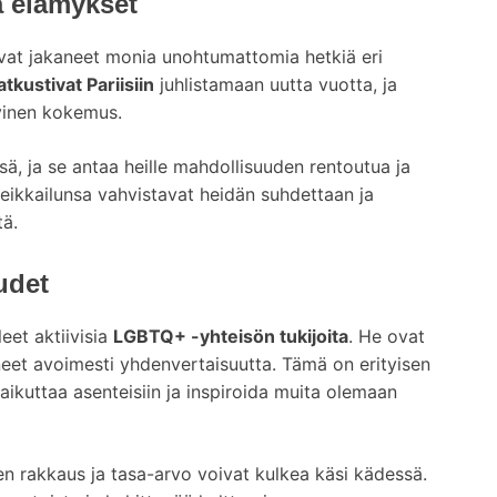
a elämykset
ovat jakaneet monia unohtumattomia hetkiä eri
kustivat Pariisiin
juhlistamaan uutta vuotta, ja
tyinen kokemus.
, ja se antaa heille mahdollisuuden rentoutua ja
 seikkailunsa vahvistavat heidän suhdettaan ja
tä.
udet
leet aktiivisia
LGBTQ+ -yhteisön tukijoita
. He ovat
eet avoimesti yhdenvertaisuutta. Tämä on erityisen
vaikuttaa asenteisiin ja inspiroida muita olemaan
ten rakkaus ja tasa-arvo voivat kulkea käsi kädessä.