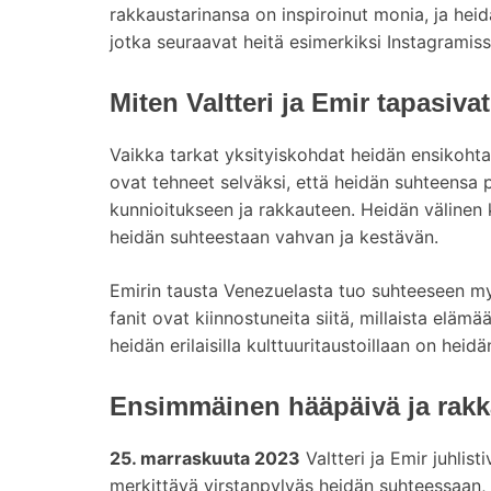
rakkaustarinansa on inspiroinut monia, ja heidä
jotka seuraavat heitä esimerkiksi Instagramiss
Miten Valtteri ja Emir tapasiva
Vaikka tarkat yksityiskohdat heidän ensikohtaam
ovat tehneet selväksi, että heidän suhteensa
kunnioitukseen ja rakkauteen. Heidän välinen
heidän suhteestaan vahvan ja kestävän.
Emirin tausta Venezuelasta tuo suhteeseen m
fanit ovat kiinnostuneita siitä, millaista eläm
heidän erilaisilla kulttuuritaustoillaan on hei
Ensimmäinen hääpäivä ja rakk
25. marraskuuta 2023
Valtteri ja Emir juhlist
merkittävä virstanpylväs heidän suhteessaan, j