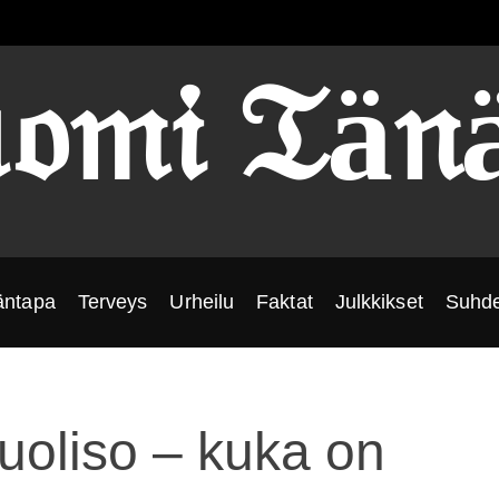
𝔬𝔪𝔦 𝔗ä𝔫
äntapa
Terveys
Urheilu
Faktat
Julkkikset
Suhde
puoliso – kuka on