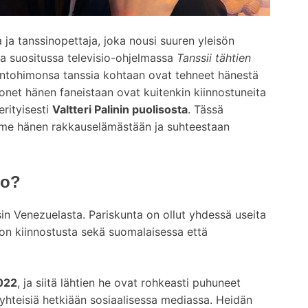
 ja tanssinopettaja, joka nousi suuren yleisön
tta suositussa televisio-ohjelmassa
Tanssii tähtien
 intohimonsa tanssia kohtaan ovat tehneet hänestä
net hänen faneistaan ovat kuitenkin kiinnostuneita
rityisesti
Valtteri Palinin puolisosta
. Tässä
ämme hänen rakkauselämästään ja suhteestaan
so?
sin Venezuelasta. Pariskunta on ollut yhdessä useita
jon kiinnostusta sekä suomalaisessa että
022
, ja siitä lähtien he ovat rohkeasti puhuneet
yhteisiä hetkiään sosiaalisessa mediassa. Heidän