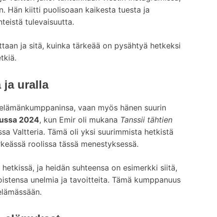
 Hän kiitti puolisoaan kaikesta tuesta ja
teistä tulevaisuutta.
taan ja sitä, kuinka tärkeää on pysähtyä hetkeksi
tkiä.
 ja uralla
 elämänkumppaninsa, vaan myös hänen suurin
ussa 2024
, kun Emir oli mukana
Tanssii tähtien
a Valtteria. Tämä oli yksi suurimmista hetkistä
tärkeässä roolissa tässä menestyksessä.
 hetkissä, ja heidän suhteensa on esimerkki siitä,
toistensa unelmia ja tavoitteita. Tämä kumppanuus
selämässään.