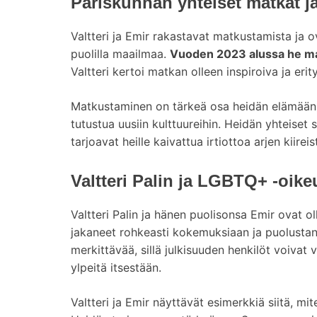
Pariskunnan yhteiset matkat j
Valtteri ja Emir rakastavat matkustamista ja 
puolilla maailmaa.
Vuoden 2023 alussa he mat
Valtteri kertoi matkan olleen inspiroiva ja eri
Matkustaminen on tärkeä osa heidän elämäänsä
tutustua uusiin kulttuureihin. Heidän yhteiset
tarjoavat heille kaivattua irtiottoa arjen kiireis
Valtteri Palin ja LGBTQ+ -oike
Valtteri Palin ja hänen puolisonsa Emir ovat ol
jakaneet rohkeasti kokemuksiaan ja puolustan
merkittävää, sillä julkisuuden henkilöt voivat 
ylpeitä itsestään.
Valtteri ja Emir näyttävät esimerkkiä siitä, mi