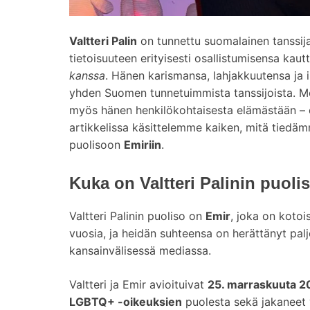
Valtteri Palin
on tunnettu suomalainen tanssija
tietoisuuteen erityisesti osallistumisensa kau
kanssa
. Hänen karismansa, lahjakkuutensa ja
yhden Suomen tunnetuimmista tanssijoista. Mo
myös hänen henkilökohtaisesta elämästään – e
artikkelissa käsittelemme kaiken, mitä tied
puolisoon
Emiriin
.
Kuka on Valtteri Palinin puoli
Valtteri Palinin puoliso on
Emir
, joka on kotoi
vuosia, ja heidän suhteensa on herättänyt pal
kansainvälisessä mediassa.
Valtteri ja Emir avioituivat
25. marraskuuta 2
LGBTQ+ -oikeuksien
puolesta sekä jakaneet 