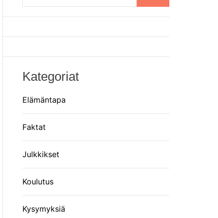
o
m
r
m
o
d
e
Kategoriat
Elämäntapa
Faktat
Julkkikset
Koulutus
Kysymyksiä