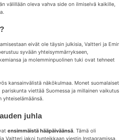
n välillään oleva vahva side on ilmiselvä kaikille,
a.
t?
isestaan eivät ole täysin julkisia, Valtteri ja Emir
 perustuu syvään yhteisymmärrykseen,
 kemiansa ja molemminpuolinen tuki ovat tehneet
yös kansainvälistä näkökulmaa. Monet suomalaiset
ää pariskunta viettää Suomessa ja millainen vaikutus
dän yhteiselämäänsä.
auden juhla
ivat
ensimmäistä hääpäiväänsä
. Tämä oli
a Valtteri jakoi tunteikkaan viestin Instagramissa,