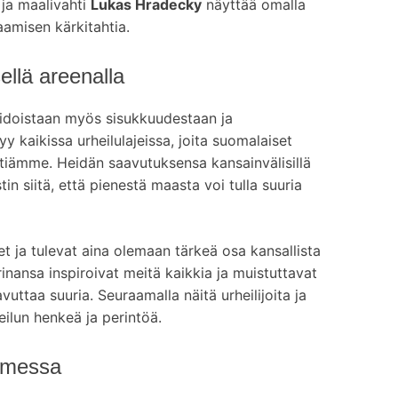
ja maalivahti
Lukas Hradecky
näyttää omalla
amisen kärkitahtia.
ellä areenalla
taidoistaan myös sisukkuudestaan ja
kaikissa urheilulajeissa, joita suomalaiset
ettiämme. Heidän saavutuksensa kansainvälisillä
in siitä, että pienestä maasta voi tulla suuria
eet ja tulevat aina olemaan tärkeä osa kansallista
inansa inspiroivat meitä kaikkia ja muistuttavat
aavuttaa suuria. Seuraamalla näitä urheilijoita ja
ilun henkeä ja perintöä.
uomessa