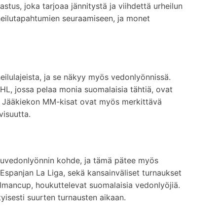
tus, joka tarjoaa jännitystä ja viihdettä urheilun
rheilutapahtumien seuraamiseen, ja monet
ilulajeista, ja se näkyy myös vedonlyönnissä.
NHL, jossa pelaa monia suomalaisia tähtiä, ovat
a. Jääkiekon MM-kisat ovat myös merkittävä
visuutta.
eiluvedonlyönnin kohde, ja tämä pätee myös
 Espanjan La Liga, sekä kansainväliset turnaukset
mancup, houkuttelevat suomalaisia vedonlyöjiä.
yisesti suurten turnausten aikaan.