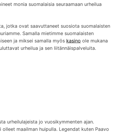
roineet monia suomalaisia seuraamaan urheilua
oita, jotka ovat saavuttaneet suosiota suomalaisten
tuuriamme. Samalla mietimme suomalaisten
miseen ja miksei samalla myös
kasino
ole mukana
ttavat urheilua ja sen liitännäispalveluita.
sta urheilulajeista jo vuosikymmenten ajan.
i olleet maailman huipulla. Legendat kuten Paavo