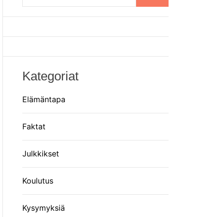
o
m
r
m
o
d
e
Kategoriat
Elämäntapa
Faktat
Julkkikset
Koulutus
Kysymyksiä