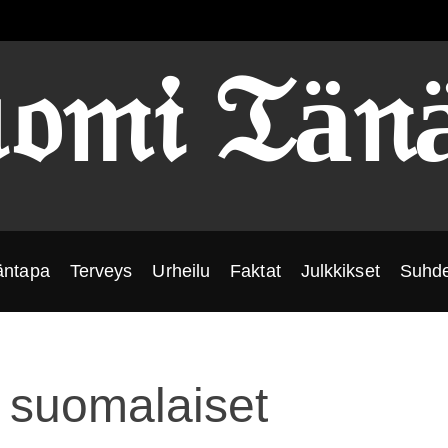
𝔬𝔪𝔦 𝔗ä𝔫
äntapa
Terveys
Urheilu
Faktat
Julkkikset
Suhde
ta suomalaiset