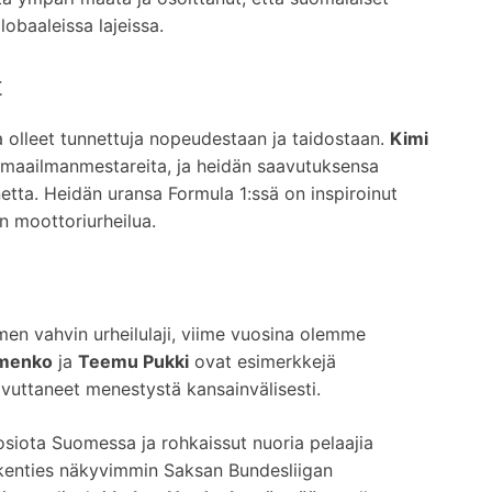
obaaleissa lajeissa.
t
a olleet tunnettuja nopeudestaan ja taidostaan.
Kimi
aailmanmestareita, ja heidän saavutuksensa
netta. Heidän uransa Formula 1:ssä on inspiroinut
 moottoriurheilua.
omen vahvin urheilulaji, viime vuosina olemme
menko
ja
Teemu Pukki
ovat esimerkkejä
aavuttaneet menestystä kansainvälisesti.
siota Suomessa ja rohkaissut nuoria pelaajia
 kenties näkyvimmin Saksan Bundesliigan