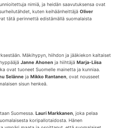
unnioitettuja nimiä, ja heidän saavutuksensa ovat
surheilutähdet, kuten keihäänheittäjä
Oliver
avat tätä perinnettä edistämällä suomalaista
ksestään. Mäkihypyn, hiihdon ja jääkiekon kaltaiset
kihyppääjä
Janne Ahonen
ja hiihtäjä
Marja-Liisa
otka ovat tuoneet Suomelle mainetta ja kunniaa.
u Selänne
ja
Mikko Rantanen
, ovat nousseet
alaisen sisun henkeä.
iotaan Suomessa.
Lauri Markkanen
, joka pelaa
uomalaisesta koripallotaidosta. Hänen
ta ympäri maata ja osoittanut, että suomalaiset