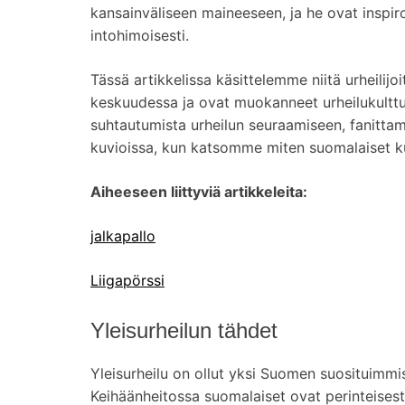
kansainväliseen maineeseen, ja he ovat inspi
intohimoisesti.
Tässä artikkelissa käsittelemme niitä urheilij
keskuudessa ja ovat muokanneet urheilukult
suhtautumista urheilun seuraamiseen, fanitta
kuvioissa, kun katsomme miten suomalaiset kulu
Aiheeseen liittyviä artikkeleita:
jalkapallo
Liigapörssi
Yleisurheilun tähdet
Yleisurheilu on ollut yksi Suomen suosituimmi
Keihäänheitossa suomalaiset ovat perinteisest