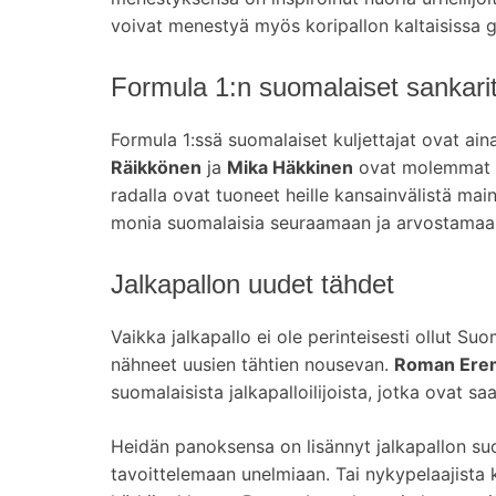
voivat menestyä myös koripallon kaltaisissa gl
Formula 1:n suomalaiset sankari
Formula 1:ssä suomalaiset kuljettajat ovat ain
Räikkönen
ja
Mika Häkkinen
ovat molemmat m
radalla ovat tuoneet heille kansainvälistä mai
monia suomalaisia seuraamaan ja arvostamaan
Jalkapallon uudet tähdet
Vaikka jalkapallo ei ole perinteisesti ollut Su
nähneet uusien tähtien nousevan.
Roman Ere
suomalaisista jalkapalloilijoista, jotka ovat s
Heidän panoksensa on lisännyt jalkapallon suo
tavoittelemaan unelmiaan. Tai nykypelaajista