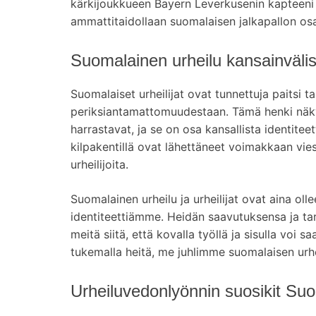
kärkijoukkueen Bayern Leverkusenin kapteeni 
ammattitaidollaan suomalaisen jalkapallon osa
Suomalainen urheilu kansainvälis
Suomalaiset urheilijat ovat tunnettuja paitsi 
periksiantamattomuudestaan. Tämä henki näkyy 
harrastavat, ja se on osa kansallista identite
kilpakentillä ovat lähettäneet voimakkaan viest
urheilijoita.
Suomalainen urheilu ja urheilijat ovat aina oll
identiteettiämme. Heidän saavutuksensa ja tar
meitä siitä, että kovalla työllä ja sisulla voi s
tukemalla heitä, me juhlimme suomalaisen urhe
Urheiluvedonlyönnin suosikit S