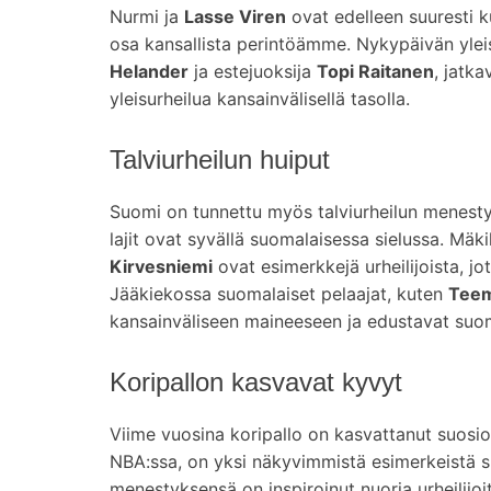
Nurmi ja
Lasse Viren
ovat edelleen suuresti k
osa kansallista perintöämme. Nykypäivän ylei
Helander
ja estejuoksija
Topi Raitanen
, jatk
yleisurheilua kansainvälisellä tasolla.
Talviurheilun huiput
Suomi on tunnettu myös talviurheilun menesty
lajit ovat syvällä suomalaisessa sielussa. Mä
Kirvesniemi
ovat esimerkkejä urheilijoista, j
Jääkiekossa suomalaiset pelaajat, kuten
Teem
kansainväliseen maineeseen ja edustavat suom
Koripallon kasvavat kyvyt
Viime vuosina koripallo on kasvattanut suos
NBA:ssa, on yksi näkyvimmistä esimerkeistä s
menestyksensä on inspiroinut nuoria urheilijoi