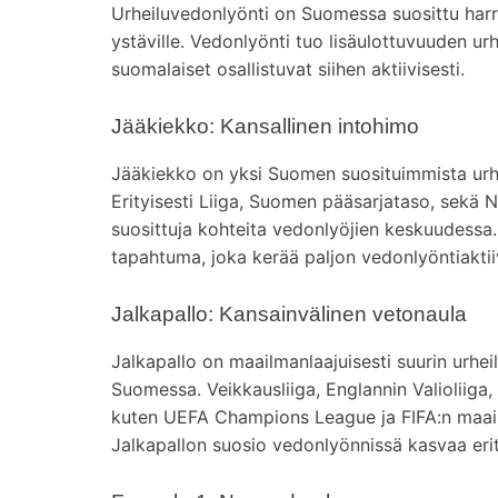
Urheiluvedonlyönti on Suomessa suosittu harras
ystäville. Vedonlyönti tuo lisäulottuvuuden u
suomalaiset osallistuvat siihen aktiivisesti.
Jääkiekko: Kansallinen intohimo
Jääkiekko on yksi Suomen suosituimmista urhe
Erityisesti Liiga, Suomen pääsarjataso, sekä 
suosittuja kohteita vedonlyöjien keskuudess
tapahtuma, joka kerää paljon vedonlyöntiaktii
Jalkapallo: Kansainvälinen vetonaula
Jalkapallo on maailmanlaajuisesti suurin urh
Suomessa. Veikkausliiga, Englannin Valioliiga,
kuten UEFA Champions League ja FIFA:n maail
Jalkapallon suosio vedonlyönnissä kasvaa erit