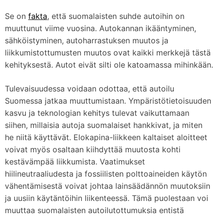
Se on
fakta
, että suomalaisten suhde autoihin on
muuttunut viime vuosina. Autokannan ikääntyminen,
sähköistyminen, autoharrastuksen muutos ja
liikkumistottumusten muutos ovat kaikki merkkejä tästä
kehityksestä. Autot eivät silti ole katoamassa mihinkään.
Tulevaisuudessa voidaan odottaa, että autoilu
Suomessa jatkaa muuttumistaan. Ympäristötietoisuuden
kasvu ja teknologian kehitys tulevat vaikuttamaan
siihen, millaisia autoja suomalaiset hankkivat, ja miten
he niitä käyttävät. Elokapina-liikkeen kaltaiset aloitteet
voivat myös osaltaan kiihdyttää muutosta kohti
kestävämpää liikkumista. Vaatimukset
hiilineutraaliudesta ja fossiilisten polttoaineiden käytön
vähentämisestä voivat johtaa lainsäädännön muutoksiin
ja uusiin käytäntöihin liikenteessä. Tämä puolestaan voi
muuttaa suomalaisten autoilutottumuksia entistä