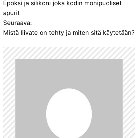
Epoksi ja silikoni joka kodin monipuoliset
r
apurit
Seuraava:
t
Mistä liivate on tehty ja miten sitä käytetään?
i
k
k
e
l
i
e