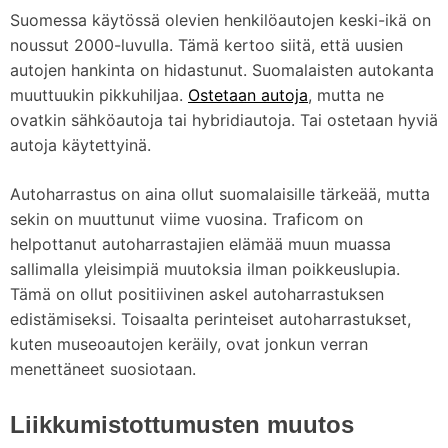
Suomessa käytössä olevien henkilöautojen keski-ikä on
noussut 2000-luvulla. Tämä kertoo siitä, että uusien
autojen hankinta on hidastunut. Suomalaisten autokanta
muuttuukin pikkuhiljaa.
Ostetaan autoja
, mutta ne
ovatkin sähköautoja tai hybridiautoja. Tai ostetaan hyviä
autoja käytettyinä.
Autoharrastus on aina ollut suomalaisille tärkeää, mutta
sekin on muuttunut viime vuosina. Traficom on
helpottanut autoharrastajien elämää muun muassa
sallimalla yleisimpiä muutoksia ilman poikkeuslupia.
Tämä on ollut positiivinen askel autoharrastuksen
edistämiseksi. Toisaalta perinteiset autoharrastukset,
kuten museoautojen keräily, ovat jonkun verran
menettäneet suosiotaan.
Liikkumistottumusten muutos