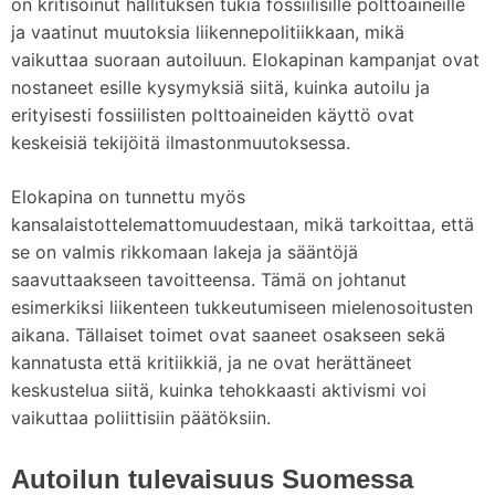
on kritisoinut hallituksen tukia fossiilisille polttoaineille
ja vaatinut muutoksia liikennepolitiikkaan, mikä
vaikuttaa suoraan autoiluun. Elokapinan kampanjat ovat
nostaneet esille kysymyksiä siitä, kuinka autoilu ja
erityisesti fossiilisten polttoaineiden käyttö ovat
keskeisiä tekijöitä ilmastonmuutoksessa.
Elokapina on tunnettu myös
kansalaistottelemattomuudestaan, mikä tarkoittaa, että
se on valmis rikkomaan lakeja ja sääntöjä
saavuttaakseen tavoitteensa. Tämä on johtanut
esimerkiksi liikenteen tukkeutumiseen mielenosoitusten
aikana. Tällaiset toimet ovat saaneet osakseen sekä
kannatusta että kritiikkiä, ja ne ovat herättäneet
keskustelua siitä, kuinka tehokkaasti aktivismi voi
vaikuttaa poliittisiin päätöksiin.
Autoilun tulevaisuus Suomessa