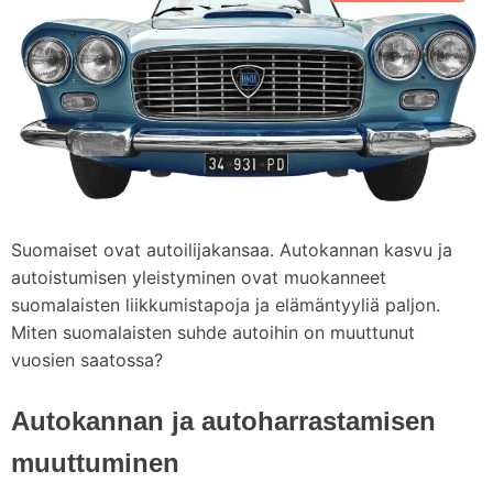
d
m
e
Suomaiset ovat autoilijakansaa. Autokannan kasvu ja
autoistumisen yleistyminen ovat muokanneet
suomalaisten liikkumistapoja ja elämäntyyliä paljon.
Miten suomalaisten suhde autoihin on muuttunut
vuosien saatossa?
Autokannan ja autoharrastamisen
muuttuminen