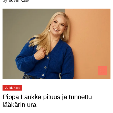
by
Edvin Koski
Julkkikset
Pippa Laukka pituus ja tunnettu
lääkärin ura