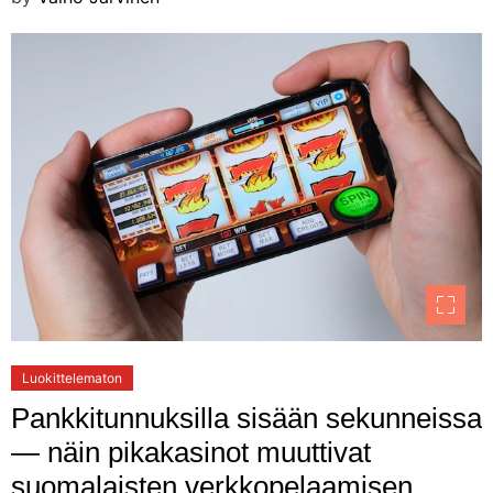
Luokittelematon
Pankkitunnuksilla sisään sekunneissa
— näin pikakasinot muuttivat
suomalaisten verkkopelaamisen