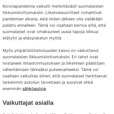
Koronapandemia vaikutti merkittävästi suomalaisten
liikkumistottumuksiin. Liikennesuoritteet romahtivat
pandemian aikana, eikä niiden jälkeen olla vieläkään
palattu ennalleen. Tämä voi osaltaan kertoa siitä, että
suomalaiset ovat omaksuneet uusia tapoja liikkua
etätyön ja etäopiskelun myötä.
Myös ympäristötietoisuuden kasvu on vaikuttanut
suomalaisten liikkumistottumuksiin. Eri tahot ovat
nostaneet ilmastonmuutoksen ja liikenteen päästöjen
vähentämisen tärkeäksi puheenaiheeksi. Tämä voi
osaltaan vaikuttaa siihen, että suomalaiset harkitsevat
tarkemmin autoilun tarvettaan ja suosivat ehkä
enemmän
sähköautoja
.
Vaikuttajat asialla