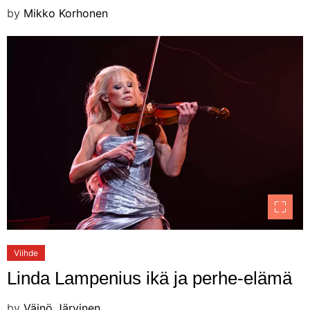
by
Mikko Korhonen
Viihde
Linda Lampenius ikä ja perhe-elämä
by
Väinö Järvinen