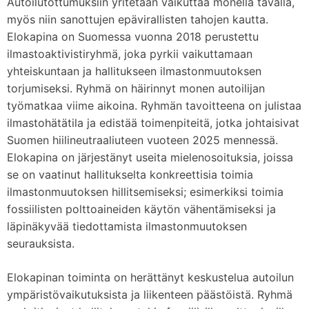
Autoilutottumuksiin yritetään vaikuttaa monella tavalla,
myös niin sanottujen epävirallisten tahojen kautta.
Elokapina on Suomessa vuonna 2018 perustettu
ilmastoaktivistiryhmä, joka pyrkii vaikuttamaan
yhteiskuntaan ja hallitukseen ilmastonmuutoksen
torjumiseksi. Ryhmä on häirinnyt monen autoilijan
työmatkaa viime aikoina. Ryhmän tavoitteena on julistaa
ilmastohätätila ja edistää toimenpiteitä, jotka johtaisivat
Suomen hiilineutraaliuteen vuoteen 2025 mennessä.
Elokapina on järjestänyt useita mielenosoituksia, joissa
se on vaatinut hallitukselta konkreettisia toimia
ilmastonmuutoksen hillitsemiseksi; esimerkiksi toimia
fossiilisten polttoaineiden käytön vähentämiseksi ja
läpinäkyvää tiedottamista ilmastonmuutoksen
seurauksista.
Elokapinan toiminta on herättänyt keskustelua autoilun
ympäristövaikutuksista ja liikenteen päästöistä. Ryhmä