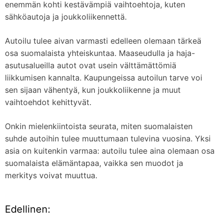
enemmän kohti kestävämpiä vaihtoehtoja, kuten
sähköautoja ja joukkoliikennettä.
Autoilu tulee aivan varmasti edelleen olemaan tärkeä
osa suomalaista yhteiskuntaa. Maaseudulla ja haja-
asutusalueilla autot ovat usein välttämättömiä
liikkumisen kannalta. Kaupungeissa autoilun tarve voi
sen sijaan vähentyä, kun joukkoliikenne ja muut
vaihtoehdot kehittyvät.
Onkin mielenkiintoista seurata, miten suomalaisten
suhde autoihin tulee muuttumaan tulevina vuosina. Yksi
asia on kuitenkin varmaa: autoilu tulee aina olemaan osa
suomalaista elämäntapaa, vaikka sen muodot ja
merkitys voivat muuttua.
Edellinen:
A