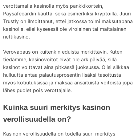
verottamalla kasinolla myös pankkikortein,
Paysafecardin kautta, sekä esimerkiksi kryptoilla. Juuri
Trustly on ilmoittanut, ettei jatkossa toimi maksutapana
kasinolla, ellei kyseessä ole virolainen tai maltalainen
nettikasino.
Verovapaus on kuitenkin eduista merkittävin. Kuten
tiedämme, kasinovoitot eivät ole arkipäivää, sillä
kasinot voittavat aina pitkässä juoksussa. Olisi silkkaa
hulluutta antaa palautusprosentin lisäksi tasoitusta
myös kotiutuksissa ja maksaa ansaituista voitoista jopa
lähes puolet pois verottajalle.
Kuinka suuri merkitys kasinon
verollisuudella on?
Kasinon verollisuudella on todella suuri merkitys