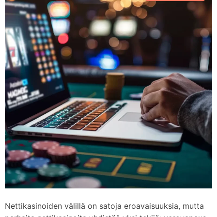
d
m
e
Nettikasinoiden välillä on satoja eroavaisuuksia, mutta