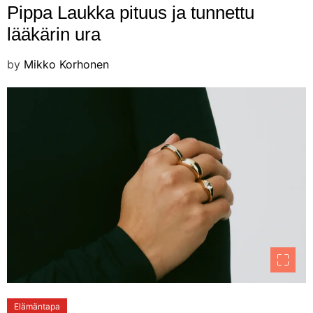
Pippa Laukka pituus ja tunnettu
lääkärin ura
by
Mikko Korhonen
Elämäntapa