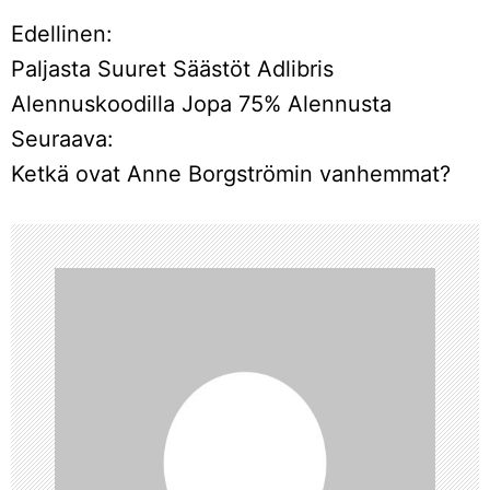
Edellinen:
A
Paljasta Suuret Säästöt Adlibris
r
Alennuskoodilla Jopa 75% Alennusta
Seuraava:
t
Ketkä ovat Anne Borgströmin vanhemmat?
i
k
k
e
l
i