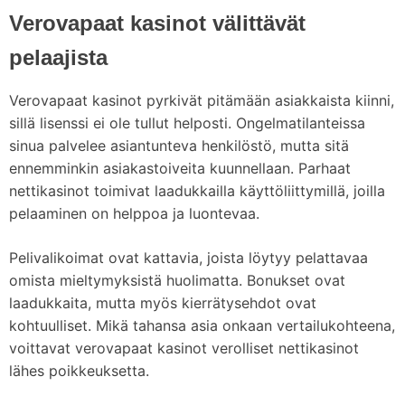
Verovapaat kasinot välittävät
pelaajista
Verovapaat kasinot pyrkivät pitämään asiakkaista kiinni,
sillä lisenssi ei ole tullut helposti. Ongelmatilanteissa
sinua palvelee asiantunteva henkilöstö, mutta sitä
ennemminkin asiakastoiveita kuunnellaan. Parhaat
nettikasinot toimivat laadukkailla käyttöliittymillä, joilla
pelaaminen on helppoa ja luontevaa.
Pelivalikoimat ovat kattavia, joista löytyy pelattavaa
omista mieltymyksistä huolimatta. Bonukset ovat
laadukkaita, mutta myös kierrätysehdot ovat
kohtuulliset. Mikä tahansa asia onkaan vertailukohteena,
voittavat verovapaat kasinot verolliset nettikasinot
lähes poikkeuksetta.