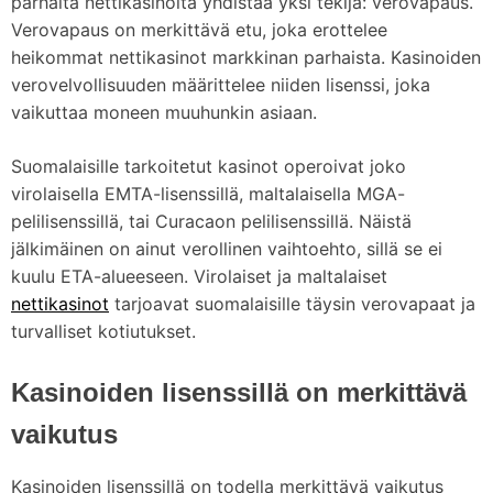
parhaita nettikasinoita yhdistää yksi tekijä: verovapaus.
Verovapaus on merkittävä etu, joka erottelee
heikommat nettikasinot markkinan parhaista. Kasinoiden
verovelvollisuuden määrittelee niiden lisenssi, joka
vaikuttaa moneen muuhunkin asiaan.
Suomalaisille tarkoitetut kasinot operoivat joko
virolaisella EMTA-lisenssillä, maltalaisella MGA-
pelilisenssillä, tai Curacaon pelilisenssillä. Näistä
jälkimäinen on ainut verollinen vaihtoehto, sillä se ei
kuulu ETA-alueeseen. Virolaiset ja maltalaiset
nettikasinot
tarjoavat suomalaisille täysin verovapaat ja
turvalliset kotiutukset.
Kasinoiden lisenssillä on merkittävä
vaikutus
Kasinoiden lisenssillä on todella merkittävä vaikutus