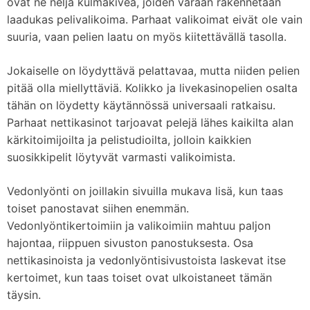
ovat ne neljä kulmakiveä, joiden varaan rakennetaan
laadukas pelivalikoima. Parhaat valikoimat eivät ole vain
suuria, vaan pelien laatu on myös kiitettävällä tasolla.
Jokaiselle on löydyttävä pelattavaa, mutta niiden pelien
pitää olla miellyttäviä. Kolikko ja livekasinopelien osalta
tähän on löydetty käytännössä universaali ratkaisu.
Parhaat nettikasinot tarjoavat pelejä lähes kaikilta alan
kärkitoimijoilta ja pelistudioilta, jolloin kaikkien
suosikkipelit löytyvät varmasti valikoimista.
Vedonlyönti on joillakin sivuilla mukava lisä, kun taas
toiset panostavat siihen enemmän.
Vedonlyöntikertoimiin ja valikoimiin mahtuu paljon
hajontaa, riippuen sivuston panostuksesta. Osa
nettikasinoista ja vedonlyöntisivustoista laskevat itse
kertoimet, kun taas toiset ovat ulkoistaneet tämän
täysin.