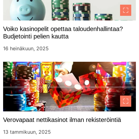
Voiko kasinopelit opettaa taloudenhallintaa?
Budjetointi pelien kautta
16 heinäkuun, 2025
Verovapaat nettikasinot ilman rekisteröintiä
13 tammikuun, 2025