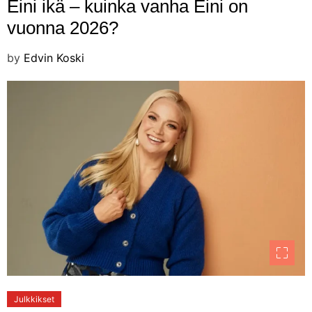
Eini ikä – kuinka vanha Eini on
vuonna 2026?
by
Edvin Koski
Julkkikset