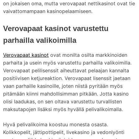
on jokaisen oma, mutta verovapaat nettikasinot ovat tie
vaivattomampaan kasinopelaamiseen.
Verovapaat kasinot varustettu
parhailla valikoimilla
Verovapaat kasinot
ovat monilta osilta markkinoiden
parhaita ja usein myös varustettu parhailla valikoimilla.
Verovapaat pelilisenssit aiheuttavat pelaajan kannalta
positiivisen ketjureaktion. Verovapaat lisenssit jaetaan
vaan parhaille kasinoille, joten niistä pyritään myös
pitämään kiinni mahdollisimman pitkään. Jotta kasino
olisi laadukas, on sen oltava varustettu turvallisten
maksutapojen lisäksi myös hyvällä pelivalikoimalla.
Hyvä pelivalikoima koostuu monesta osasta.
Kolikkopelit, jättipottipelit, livekasino ja vedonlyönti