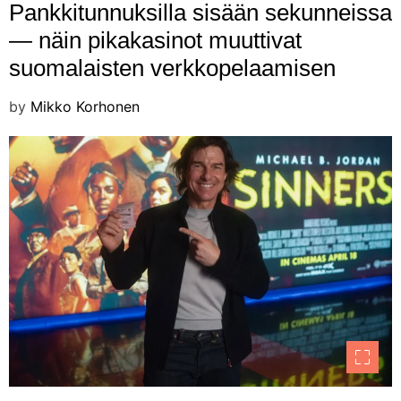
Pankkitunnuksilla sisään sekunneissa
— näin pikakasinot muuttivat
suomalaisten verkkopelaamisen
by
Mikko Korhonen