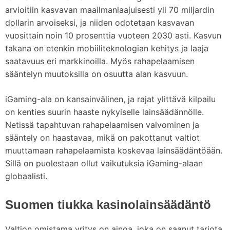
arvioitiin kasvavan maailmanlaajuisesti yli 70 miljardin
dollarin arvoiseksi, ja niiden odotetaan kasvavan
vuosittain noin 10 prosenttia vuoteen 2030 asti. Kasvun
takana on etenkin mobiiliteknologian kehitys ja laaja
saatavuus eri markkinoilla. Myös rahapelaamisen
sääntelyn muutoksilla on osuutta alan kasvuun.
iGaming-ala on kansainvälinen, ja rajat ylittävä kilpailu
on kenties suurin haaste nykyiselle lainsäädännölle.
Netissä tapahtuvan rahapelaamisen valvominen ja
sääntely on haastavaa, mikä on pakottanut valtiot
muuttamaan rahapelaamista koskevaa lainsäädäntöään.
Sillä on puolestaan ollut vaikutuksia iGaming-alaan
globaalisti.
Suomen tiukka kasinolainsäädäntö
Valtion omistama yritys on ainoa, joka on saanut tarjota