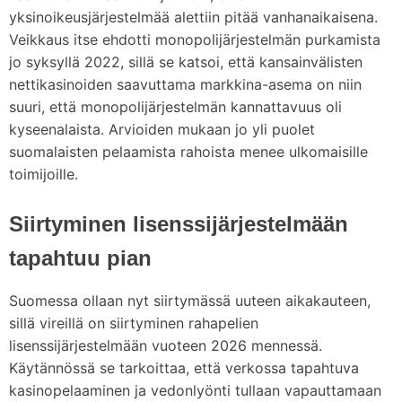
yksinoikeusjärjestelmää alettiin pitää vanhanaikaisena.
Veikkaus itse ehdotti monopolijärjestelmän purkamista
jo syksyllä 2022, sillä se katsoi, että kansainvälisten
nettikasinoiden saavuttama markkina-asema on niin
suuri, että monopolijärjestelmän kannattavuus oli
kyseenalaista. Arvioiden mukaan jo yli puolet
suomalaisten pelaamista rahoista menee ulkomaisille
toimijoille.
Siirtyminen lisenssijärjestelmään
tapahtuu pian
Suomessa ollaan nyt siirtymässä uuteen aikakauteen,
sillä vireillä on siirtyminen rahapelien
lisenssijärjestelmään vuoteen 2026 mennessä.
Käytännössä se tarkoittaa, että verkossa tapahtuva
kasinopelaaminen ja vedonlyönti tullaan vapauttamaan