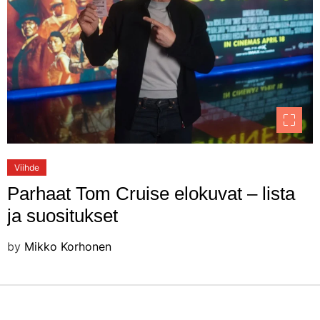
Viihde
Parhaat Tom Cruise elokuvat – lista
ja suositukset
by
Mikko Korhonen