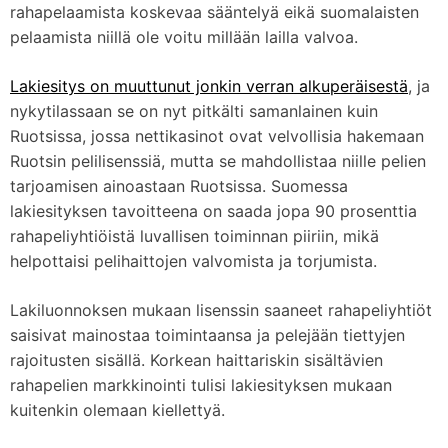
rahapelaamista koskevaa sääntelyä eikä suomalaisten
pelaamista niillä ole voitu millään lailla valvoa.
Lakiesitys on muuttunut jonkin verran alkuperäisestä
, ja
nykytilassaan se on nyt pitkälti samanlainen kuin
Ruotsissa, jossa nettikasinot ovat velvollisia hakemaan
Ruotsin pelilisenssiä, mutta se mahdollistaa niille pelien
tarjoamisen ainoastaan Ruotsissa. Suomessa
lakiesityksen tavoitteena on saada jopa 90 prosenttia
rahapeliyhtiöistä luvallisen toiminnan piiriin, mikä
helpottaisi pelihaittojen valvomista ja torjumista.
Lakiluonnoksen mukaan lisenssin saaneet rahapeliyhtiöt
saisivat mainostaa toimintaansa ja pelejään tiettyjen
rajoitusten sisällä. Korkean haittariskin sisältävien
rahapelien markkinointi tulisi lakiesityksen mukaan
kuitenkin olemaan kiellettyä.