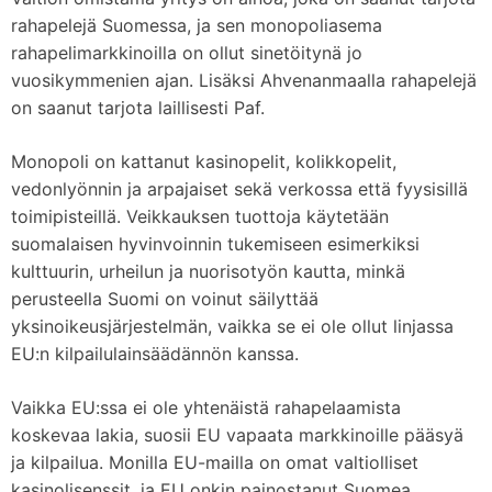
rahapelejä Suomessa, ja sen monopoliasema
rahapelimarkkinoilla on ollut sinetöitynä jo
vuosikymmenien ajan. Lisäksi Ahvenanmaalla rahapelejä
on saanut tarjota laillisesti Paf.
Monopoli on kattanut kasinopelit, kolikkopelit,
vedonlyönnin ja arpajaiset sekä verkossa että fyysisillä
toimipisteillä. Veikkauksen tuottoja käytetään
suomalaisen hyvinvoinnin tukemiseen esimerkiksi
kulttuurin, urheilun ja nuorisotyön kautta, minkä
perusteella Suomi on voinut säilyttää
yksinoikeusjärjestelmän, vaikka se ei ole ollut linjassa
EU:n kilpailulainsäädännön kanssa.
Vaikka EU:ssa ei ole yhtenäistä rahapelaamista
koskevaa lakia, suosii EU vapaata markkinoille pääsyä
ja kilpailua. Monilla EU-mailla on omat valtiolliset
kasinolisenssit, ja EU onkin painostanut Suomea