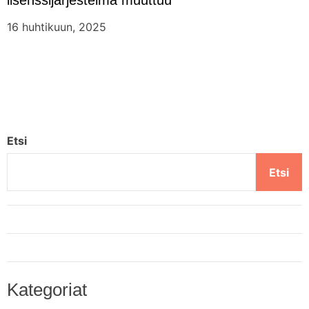
lisenssijärjestelmä muuttuu
16 huhtikuun, 2025
Etsi
Etsi
Kategoriat