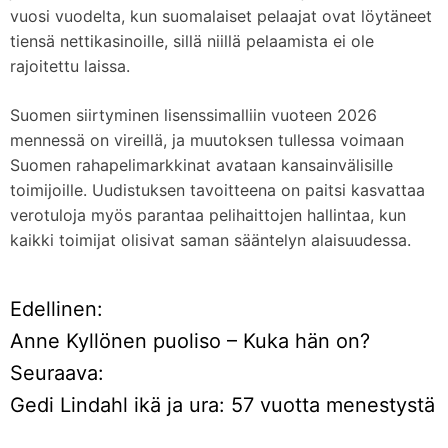
vuosi vuodelta, kun suomalaiset pelaajat ovat löytäneet
tiensä nettikasinoille, sillä niillä pelaamista ei ole
rajoitettu laissa.
Suomen siirtyminen lisenssimalliin vuoteen 2026
mennessä on vireillä, ja muutoksen tullessa voimaan
Suomen rahapelimarkkinat avataan kansainvälisille
toimijoille. Uudistuksen tavoitteena on paitsi kasvattaa
verotuloja myös parantaa pelihaittojen hallintaa, kun
kaikki toimijat olisivat saman sääntelyn alaisuudessa.
Edellinen:
A
Anne Kyllönen puoliso – Kuka hän on?
r
Seuraava:
Gedi Lindahl ikä ja ura: 57 vuotta menestystä
t