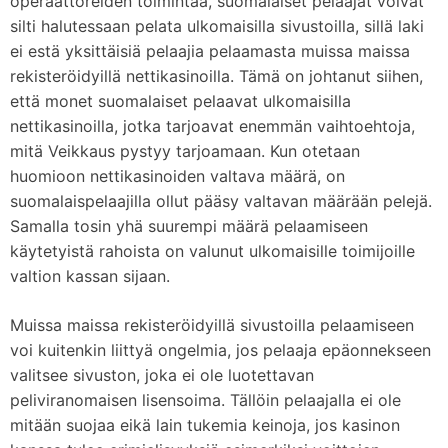
operaattoreiden toimintaa, suomalaiset pelaajat voivat
silti halutessaan pelata ulkomaisilla sivustoilla, sillä laki
ei estä yksittäisiä pelaajia pelaamasta muissa maissa
rekisteröidyillä nettikasinoilla. Tämä on johtanut siihen,
että monet suomalaiset pelaavat ulkomaisilla
nettikasinoilla, jotka tarjoavat enemmän vaihtoehtoja,
mitä Veikkaus pystyy tarjoamaan. Kun otetaan
huomioon nettikasinoiden valtava määrä, on
suomalaispelaajilla ollut pääsy valtavan määrään pelejä.
Samalla tosin yhä suurempi määrä pelaamiseen
käytetyistä rahoista on valunut ulkomaisille toimijoille
valtion kassan sijaan.
Muissa maissa rekisteröidyillä sivustoilla pelaamiseen
voi kuitenkin liittyä ongelmia, jos pelaaja epäonnekseen
valitsee sivuston, joka ei ole luotettavan
peliviranomaisen lisensoima. Tällöin pelaajalla ei ole
mitään suojaa eikä lain tukemia keinoja, jos kasinon