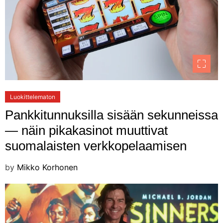
Luokittelematon
Pankkitunnuksilla sisään sekunneissa
— näin pikakasinot muuttivat
suomalaisten verkkopelaamisen
by
Mikko Korhonen