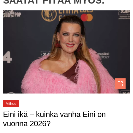
SAATAT PITÄÄ MYÖS:
Viihde
Eini ikä – kuinka vanha Eini on
vuonna 2026?