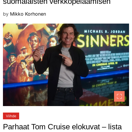
suomalaisten verkkopelaamisen
by
Mikko Korhonen
Viihde
Parhaat Tom Cruise elokuvat – lista