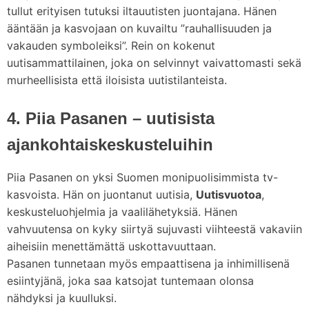
tullut erityisen tutuksi iltauutisten juontajana. Hänen
ääntään ja kasvojaan on kuvailtu ”rauhallisuuden ja
vakauden symboleiksi”. Rein on kokenut
uutisammattilainen, joka on selvinnyt vaivattomasti sekä
murheellisista että iloisista uutistilanteista.
4. Piia Pasanen – uutisista
ajankohtaiskeskusteluihin
Piia Pasanen on yksi Suomen monipuolisimmista tv-
kasvoista. Hän on juontanut uutisia,
Uutisvuotoa
,
keskusteluohjelmia ja vaalilähetyksiä. Hänen
vahvuutensa on kyky siirtyä sujuvasti viihteestä vakaviin
aiheisiin menettämättä uskottavuuttaan.
Pasanen tunnetaan myös empaattisena ja inhimillisenä
esiintyjänä, joka saa katsojat tuntemaan olonsa
nähdyksi ja kuulluksi.