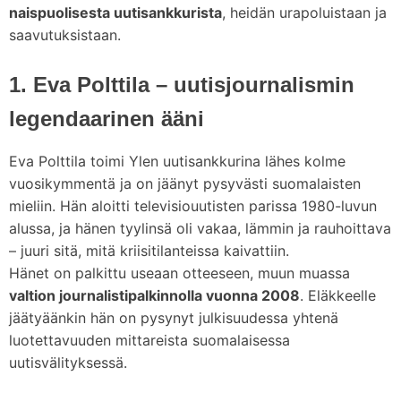
naispuolisesta uutisankkurista
, heidän urapoluistaan ja
saavutuksistaan.
1. Eva Polttila – uutisjournalismin
legendaarinen ääni
Eva Polttila toimi Ylen uutisankkurina lähes kolme
vuosikymmentä ja on jäänyt pysyvästi suomalaisten
mieliin. Hän aloitti televisiouutisten parissa 1980-luvun
alussa, ja hänen tyylinsä oli vakaa, lämmin ja rauhoittava
– juuri sitä, mitä kriisitilanteissa kaivattiin.
Hänet on palkittu useaan otteeseen, muun muassa
valtion journalistipalkinnolla vuonna 2008
. Eläkkeelle
jäätyäänkin hän on pysynyt julkisuudessa yhtenä
luotettavuuden mittareista suomalaisessa
uutisvälityksessä.