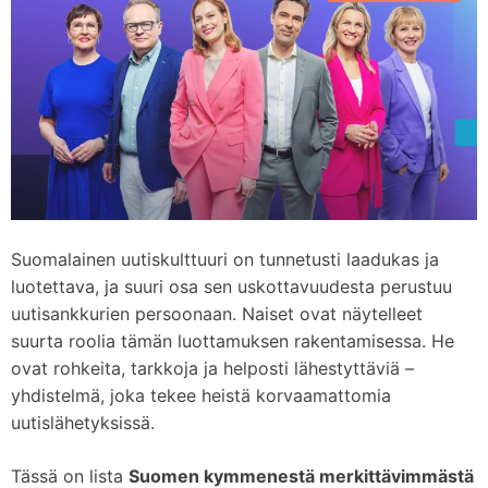
d
m
e
Suomalainen uutiskulttuuri on tunnetusti laadukas ja
luotettava, ja suuri osa sen uskottavuudesta perustuu
uutisankkurien persoonaan. Naiset ovat näytelleet
suurta roolia tämän luottamuksen rakentamisessa. He
ovat rohkeita, tarkkoja ja helposti lähestyttäviä –
yhdistelmä, joka tekee heistä korvaamattomia
uutislähetyksissä.
Tässä on lista
Suomen kymmenestä merkittävimmästä