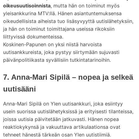
oikeusuutisoinnista
, mutta hän on toiminut myös
yleisankkurina MTV:llä. Hänen asiantuntemuksensa
oikeudellisista aiheista tuo lisäsyvyyttä uutislähetyksiin,
ja hän on toiminut toimittajana useissa rikoksiin
liittyvissä dokumenteissa.
Koskinen-Papunen on yksi niistä harvoista
uutisankkureista, joka pystyy siirtymään sujuvasti
päivänpolitiikasta syvällisiin tutkintatarinoihin.
7. Anna-Mari Sipilä – nopea ja selkeä
uutisääni
Anna-Mari Sipilä on Ylen uutisankkuri, joka esiintyy
usein suorissa uutislähetyksissä ja erityisesti tilanteissa,
joissa uutisia päivitetään jatkuvasti. Hänen nopea
reaktiokykynsä ja vakuuttava artikulaationsa ovat
tehneet hänestä tärkeän osan Ylen uutistiimiä.