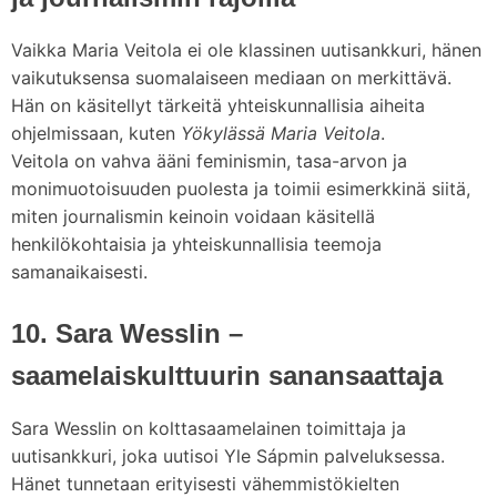
Vaikka Maria Veitola ei ole klassinen uutisankkuri, hänen
vaikutuksensa suomalaiseen mediaan on merkittävä.
Hän on käsitellyt tärkeitä yhteiskunnallisia aiheita
ohjelmissaan, kuten
Yökylässä Maria Veitola
.
Veitola on vahva ääni feminismin, tasa-arvon ja
monimuotoisuuden puolesta ja toimii esimerkkinä siitä,
miten journalismin keinoin voidaan käsitellä
henkilökohtaisia ja yhteiskunnallisia teemoja
samanaikaisesti.
10. Sara Wesslin –
saamelaiskulttuurin sanansaattaja
Sara Wesslin on kolttasaamelainen toimittaja ja
uutisankkuri, joka uutisoi Yle Sápmin palveluksessa.
Hänet tunnetaan erityisesti vähemmistökielten