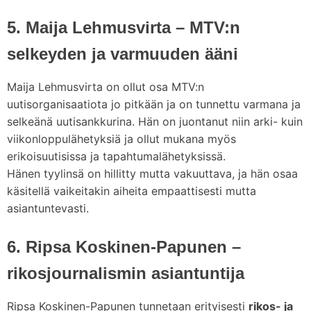
5. Maija Lehmusvirta – MTV:n
selkeyden ja varmuuden ääni
Maija Lehmusvirta on ollut osa MTV:n
uutisorganisaatiota jo pitkään ja on tunnettu varmana ja
selkeänä uutisankkurina. Hän on juontanut niin arki- kuin
viikonloppulähetyksiä ja ollut mukana myös
erikoisuutisissa ja tapahtumalähetyksissä.
Hänen tyylinsä on hillitty mutta vakuuttava, ja hän osaa
käsitellä vaikeitakin aiheita empaattisesti mutta
asiantuntevasti.
6. Ripsa Koskinen-Papunen –
rikosjournalismin asiantuntija
Ripsa Koskinen-Papunen tunnetaan erityisesti
rikos- ja