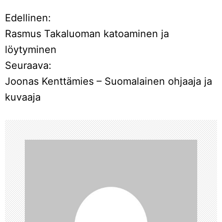
Edellinen:
A
Rasmus Takaluoman katoaminen ja
r
löytyminen
Seuraava:
t
Joonas Kenttämies – Suomalainen ohjaaja ja
i
kuvaaja
k
k
e
l
i