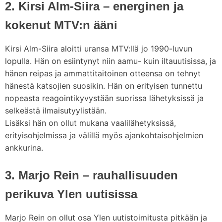
2. Kirsi Alm-Siira – energinen ja
kokenut MTV:n ääni
Kirsi Alm-Siira aloitti uransa MTV:llä jo 1990-luvun
lopulla. Hän on esiintynyt niin aamu- kuin iltauutisissa, ja
hänen reipas ja ammattitaitoinen otteensa on tehnyt
hänestä katsojien suosikin. Hän on erityisen tunnettu
nopeasta reagointikyvystään suorissa lähetyksissä ja
selkeästä ilmaisutyylistään.
Lisäksi hän on ollut mukana vaalilähetyksissä,
erityisohjelmissa ja välillä myös ajankohtaisohjelmien
ankkurina.
3. Marjo Rein – rauhallisuuden
perikuva Ylen uutisissa
Marjo Rein on ollut osa Ylen uutistoimitusta pitkään ja