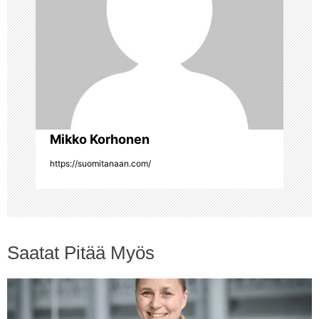
e
n
s
e
Mikko Korhonen
l
https://suomitanaan.com/
a
u
Saatat Pitää Myös
s