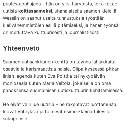
puolestapuhujana – hän on yksi harvoista, joka tekee
uutisia
kolttasaameksi
, uhanalaisella saamen kielellä.
Wesslin on saanut useita tunnustuksia työstään
kielivähemmistöjen esillä pitämiseksi, ja hänen työnsä
on merkittävä kulttuurisesti ja journalistisesti.
Yhteenveto
Suomen uutisankkurien kenttä on täynnä lahjakkaita,
osaavia ja karismaattisia naisia. Olipa kyseessä pitkän
linjan legenda kuten Eva Polttila tai nykypäivän
moniosaaja kuten Maria Veitola, jokaisella on oma
panoksensa suomalaisen uutiskulttuurin kehittämisessä.
He eivät vain lue uutisia – he rakentavat luottamusta,
luovat yhteyksiä ja toimivat esimerkkeinä tuleville
sukupolville.