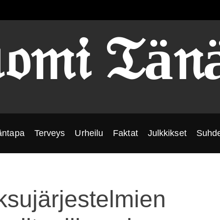
𝔬𝔪𝔦 𝔗ä𝔫
äntapa
Terveys
Urheilu
Faktat
Julkkikset
Suhde
sujärjestelmien