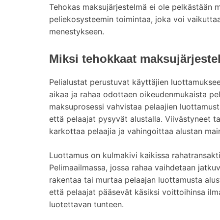
Tehokas maksujärjestelmä ei ole pelkästään 
peliekosysteemin toimintaa, joka voi vaikuttaa
menestykseen.
Miksi tehokkaat maksujärjestel
Pelialustat perustuvat käyttäjien luottamukseen
aikaa ja rahaa odottaen oikeudenmukaista peli
maksuprosessi vahvistaa pelaajien luottamust
että pelaajat pysyvät alustalla. Viivästyneet 
karkottaa pelaajia ja vahingoittaa alustan mai
Luottamus on kulmakivi kaikissa rahatransakti
Pelimaailmassa, jossa rahaa vaihdetaan jatkuv
rakentaa tai murtaa pelaajan luottamusta alu
että pelaajat pääsevät käsiksi voittoihinsa ilm
luotettavan tunteen.