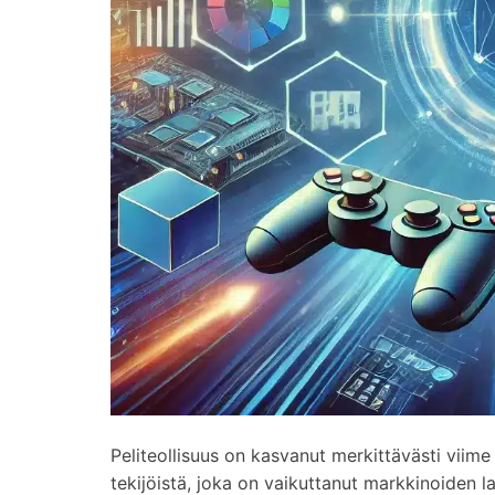
Peliteollisuus on kasvanut merkittävästi vii
tekijöistä, joka on vaikuttanut markkinoiden 