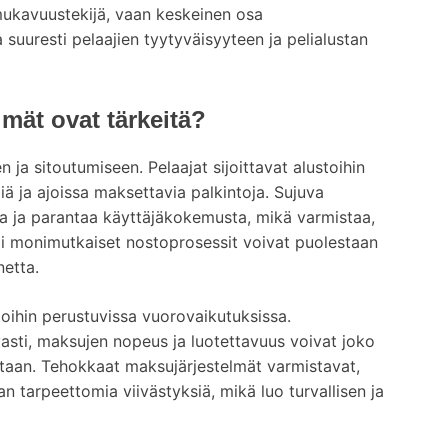
mukavuustekijä, vaan keskeinen osa
 suuresti pelaajien tyytyväisyyteen ja pelialustan
mät ovat tärkeitä?
 ja sitoutumiseen. Pelaajat sijoittavat alustoihin
ä ja ajoissa maksettavia palkintoja. Sujuva
a ja parantaa käyttäjäkokemusta, mikä varmistaa,
tai monimutkaiset nostoprosessit voivat puolestaan
netta.
oihin perustuvissa vuorovaikutuksissa.
asti, maksujen nopeus ja luotettavuus voivat joko
staan. Tehokkaat maksujärjestelmät varmistavat,
an tarpeettomia viivästyksiä, mikä luo turvallisen ja