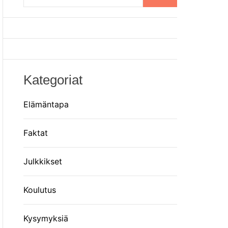
o
m
r
m
o
d
e
Kategoriat
Elämäntapa
Faktat
Julkkikset
Koulutus
Kysymyksiä