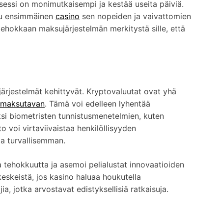
essi on monimutkaisempi ja kestää useita päiviä.
tuu ensimmäinen
casino
sen nopeiden ja vaivattomien
ehokkaan maksujärjestelmän merkitystä sille, että
ärjestelmät kehittyvät. Kryptovaluutat ovat yhä
maksutavan
. Tämä voi edelleen lyhentää
säksi biometristen tunnistusmenetelmien, kuten
 voi virtaviivaistaa henkilöllisyyden
a turvallisemman.
 tehokkuutta ja asemoi pelialustat innovaatioiden
eskeistä, jos kasino haluaa houkutella
a, jotka arvostavat edistyksellisiä ratkaisuja.