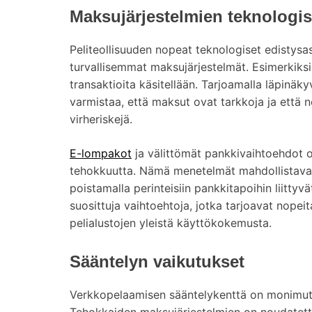
Maksujärjestelmien teknologis
Peliteollisuuden nopeat teknologiset edistys
turvallisemmat maksujärjestelmät. Esimerkiksi 
transaktioita käsitellään. Tarjoamalla läpinä
varmistaa, että maksut ovat tarkkoja ja että n
virheriskejä.
E-lompakot
ja välittömät pankkivaihtoehdot 
tehokkuutta. Nämä menetelmät mahdollistavat 
poistamalla perinteisiin pankkitapoihin liittyvät
suosittuja vaihtoehtoja, jotka tarjoavat nopeita
pelialustojen yleistä käyttökokemusta.
Sääntelyn vaikutukset
Verkkopelaamisen sääntelykenttä on monimutka
Tehokkaiden maksujärjestelmien on noudatettav