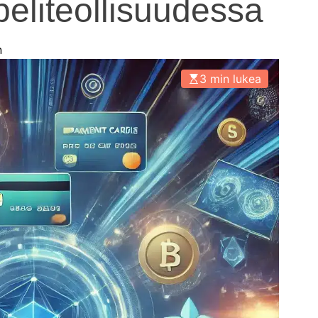
peliteollisuudessa
n
3 min lukea