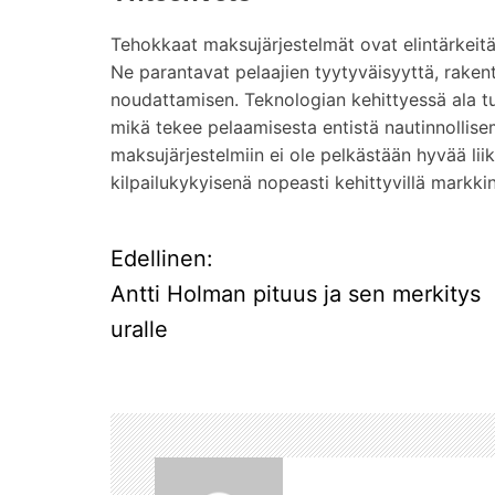
Tehokkaat maksujärjestelmät ovat elintärkeitä
Ne parantavat pelaajien tyytyväisyyttä, raken
noudattamisen. Teknologian kehittyessä ala 
mikä tekee pelaamisesta entistä nautinnollise
maksujärjestelmiin ei ole pelkästään hyvää li
kilpailukykyisenä nopeasti kehittyvillä markkin
Edellinen:
A
Antti Holman pituus ja sen merkitys
r
uralle
t
i
k