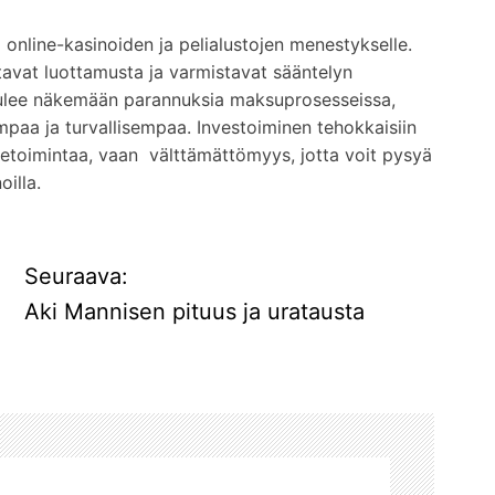
 online-kasinoiden ja pelialustojen menestykselle.
tavat luottamusta ja varmistavat sääntelyn
tulee näkemään parannuksia maksuprosesseissa,
mpaa ja turvallisempaa. Investoiminen tehokkaisiin
iketoimintaa, vaan välttämättömyys, jotta voit pysyä
oilla.
Seuraava:
Aki Mannisen pituus ja uratausta