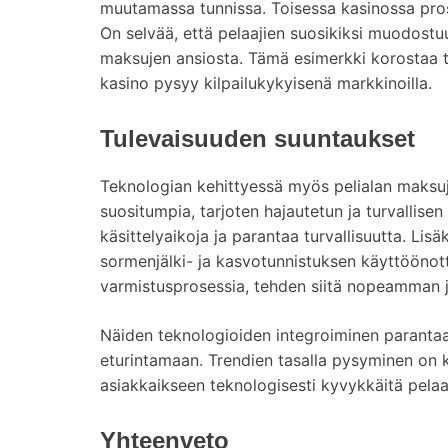
muutamassa tunnissa. Toisessa kasinossa pros
On selvää, että pelaajien suosikiksi muodos
maksujen ansiosta. Tämä esimerkki korostaa t
kasino pysyy kilpailukykyisenä markkinoilla.
Tulevaisuuden suuntaukset
Teknologian kehittyessä myös pelialan maksuj
suositumpia, tarjoten hajautetun ja turvallisen
käsittelyaikoja ja parantaa turvallisuutta. Li
sormenjälki- ja kasvotunnistuksen käyttöönotto
varmistusprosessia, tehden siitä nopeamman j
Näiden teknologioiden integroiminen parantaa
eturintamaan. Trendien tasalla pysyminen on k
asiakkaikseen teknologisesti kyvykkäitä pelaaji
Yhteenveto