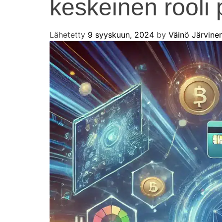
keskeinen rooli 
Lähetetty
9 syyskuun, 2024
by
Väinö Järvine