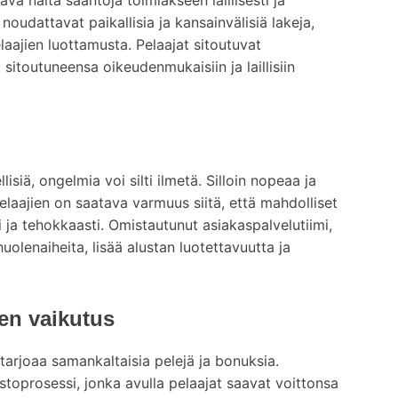
noudattavat paikallisia ja kansainvälisiä lakeja,
laajien luottamusta. Pelaajat sitoutuvat
sitoutuneensa oikeudenmukaisiin ja laillisiin
isiä, ongelmia voi silti ilmetä. Silloin nopeaa ja
Pelaajien on saatava varmuus siitä, että mahdolliset
ja tehokkaasti. Omistautunut asiakaspalvelutiimi,
uolenaiheita, lisää alustan luotettavuutta ja
en vaikutus
 tarjoaa samankaltaisia pelejä ja bonuksia.
toprosessi, jonka avulla pelaajat saavat voittonsa