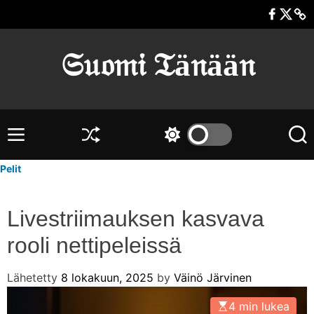
s
F
T
s
i
a
w
u
i
c
i
o
𝔖𝔲𝔬𝔪𝔦 𝔗ä𝔫ää𝔫
r
e
t
m
t
b
t
i
y
o
e
t
ä
o
r
o
s
k
i
V
S
S
H
i
a
e
w
a
m
s
l
k
i
e
Pelit
i
i
o
t
ä
t
k
i
c
l
t
k
t
h
Livestriimauksen kasvava
t
o
a
c
a
ö
o
rooli nettipeleissä
j
l
ö
a
o
n
Lähetetty
8 lokakuun, 2025
by
Väinö Järvinen
.
r
m
c
4 min lukea
o
o