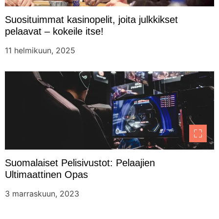
Suosituimmat kasinopelit, joita julkkikset
pelaavat – kokeile itse!
11 helmikuun, 2025
Suomalaiset Pelisivustot: Pelaajien
Ultimaattinen Opas
3 marraskuun, 2023