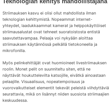
Teknologian kehitys mahdollistajana
Striimauksen kasvu ei olisi ollut mahdollista ilman
teknologian kehittymistä. Nopeammat internet-
yhteydet, laadukkaammat kamerat ja helppokäyttöiset
striimausalustat ovat tehneet suoratoistosta entistä
saavutettavampaa. Pelaaja voi nykyään aloittaa
striimauksen käytännössä pelkällä tietokoneella ja
mikrofonilla.
Myös pelinkehittäjät ovat huomioineet livestriimauksen
roolin. Monet pelit on suunniteltu siten, että ne
näyttävät houkuttelevilta katsojille, eivätkä ainoastaan
pelaajille. Visuaalisuus, nopeatempoisuus ja
vuorovaikutteiset elementit tekevät peleistä viihdyttäviä
seurattavia, mikä on lisännyt niiden suosiota striimaajien
keskuudessa.