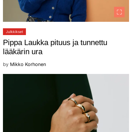
Julkkikset
Pippa Laukka pituus ja tunnettu
lääkärin ura
by
Mikko Korhonen