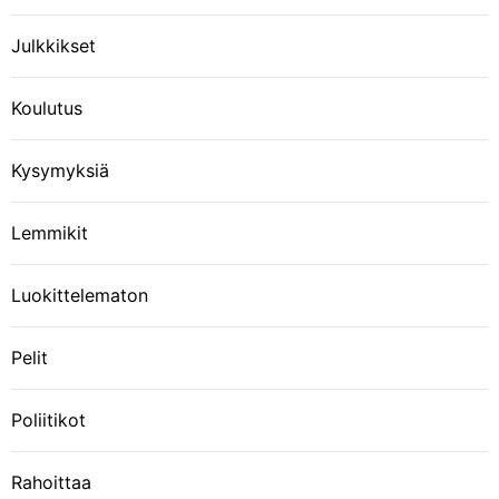
Julkkikset
Koulutus
Kysymyksiä
Lemmikit
Luokittelematon
Pelit
Poliitikot
Rahoittaa