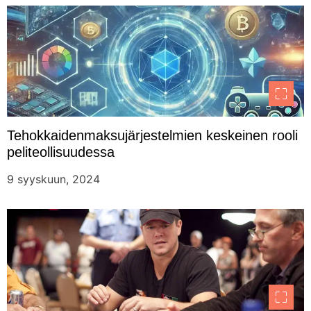
s
Tehokkaidenmaksujärjestelmien keskeinen rooli
peliteollisuudessa
9 syyskuun, 2024